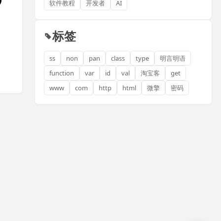
软件教程
开发者
AI
标签
ss
non
pan
class
type
明言明语
function
var
id
val
淘宝客
get
www
com
http
html
微擎
密码