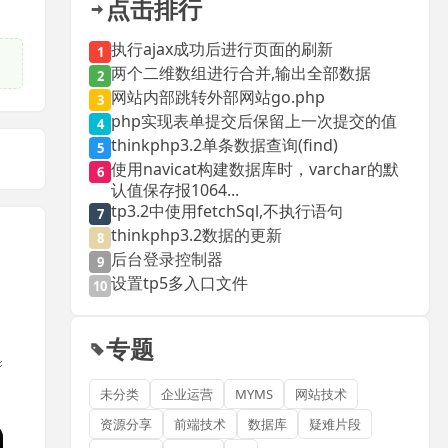
点击排行
执行ajax成功后进行页面的刷新
1
两个二维数组进行合并,输出全部数据
2
网站内部跳转外部网站go.php
3
php实现表单提交后保留上一次提交的值
4
thinkphp3.2单条数据查询(find)
5
使用navicat构建数据库时，varchar的默
6
认值保存报1064...
tp3.2中使用fetchSql,不执行语句
7
thinkphp3.2数据的更新
8
后台登录控制器
9
设置tp5多入口文件
10
专题
未分类
企业运营
MYMS
网站技术
资源分享
前端技术
数据库
疑难片段