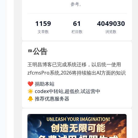
参考。
1159
61
4049030
文章数
栏目数
浏览数
公告
王明昌博客已完成系统迁移，以后统一使用
zfcmsPro系统,2026将持续输出AI方面的知识
❤️ 捐助本站
☀️
codex中转站,超低价,试运营中
🐥
推荐优惠服务器