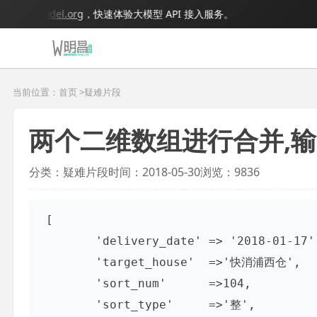
.bigmodel.org
，快速体验大模型 API 接入服务。
当前位置：首页 >
疑难片段
两个二维数组进行合并,
分类：疑难片段
时间：2018-05-30
浏览：9836
 [

        'delivery_date' => '2018-01-17',

        'target_house'  =>'快消浦西仓',

        'sort_num'      =>104,

        'sort_type'     =>'整',
