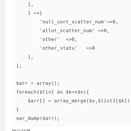
    ],

    1 =>[

        'null_sort_scatter_num'=>0,

        'allot_scatter_num' =>0,

        'other'  =>0,

        'other_statu'   =>0

    ],

];

$arr = array();  

foreach($list as $k=>$v){  

    $arr[] = array_merge($v,$list1[$k]);  

}  

var_dump($arr);