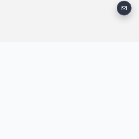
反馈邮
政策
友情链接
IT老李
中国博客联盟
卢松松博客