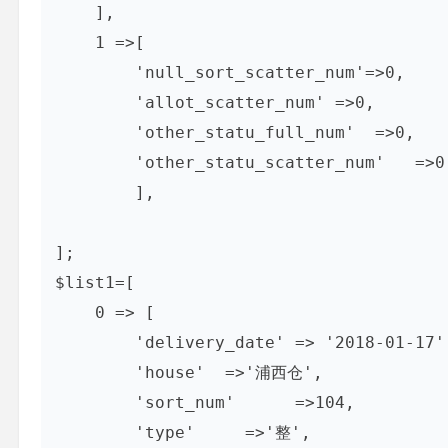
    ],

    1 =>[

        'null_sort_scatter_num'=>0,

        'allot_scatter_num' =>0,

        'other_statu_full_num'  =>0,

        'other_statu_scatter_num'   =>0

        ],

];

$list1=[

    0 => [

        'delivery_date' => '2018-01-17',

        'house'  =>'浦西仓',

        'sort_num'      =>104,

        'type'     =>'整',
