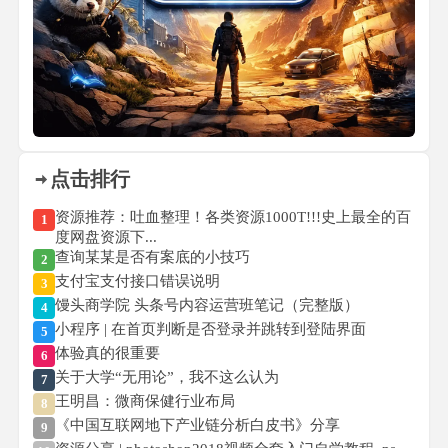
点击排行
资源推荐：吐血整理！各类资源1000T!!!史上最全的百
1
度网盘资源下...
查询某某是否有案底的小技巧
2
支付宝支付接口错误说明
3
馒头商学院 头条号内容运营班笔记（完整版）
4
小程序 | 在首页判断是否登录并跳转到登陆界面
5
体验真的很重要
6
关于大学“无用论”，我不这么认为
7
王明昌：微商保健行业布局
8
《中国互联网地下产业链分析白皮书》分享
9