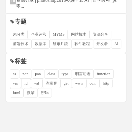
资源分享 | photoshop2018视频全套入门自学教程_ps
10
零...
专题
未分类
企业运营
MYMS
网站技术
资源分享
前端技术
数据库
疑难片段
软件教程
开发者
AI
标签
ss
non
pan
class
type
明言明语
function
var
id
val
淘宝客
get
www
com
http
html
微擎
密码