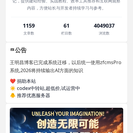
记，提供建站经验、实战教程、效率工具推荐和互联网观察
内容，方便站长与开发者持续学习与参考。
1159
61
4049037
文章数
栏目数
浏览数
公告
王明昌博客已完成系统迁移，以后统一使用zfcmsPro
系统,2026将持续输出AI方面的知识
❤️ 捐助本站
☀️
codex中转站,超低价,试运营中
🐥
推荐优惠服务器