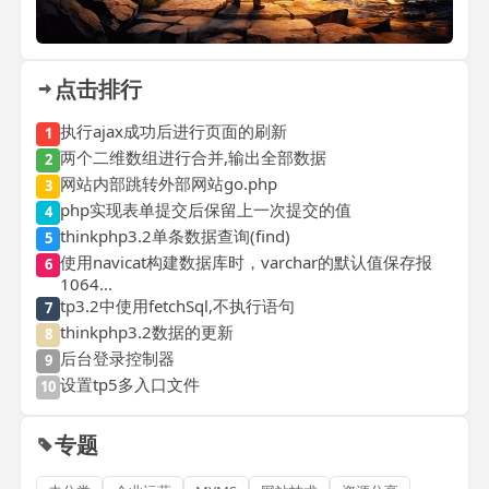
点击排行
执行ajax成功后进行页面的刷新
1
两个二维数组进行合并,输出全部数据
2
网站内部跳转外部网站go.php
3
php实现表单提交后保留上一次提交的值
4
thinkphp3.2单条数据查询(find)
5
使用navicat构建数据库时，varchar的默认值保存报
6
1064...
tp3.2中使用fetchSql,不执行语句
7
thinkphp3.2数据的更新
8
后台登录控制器
9
设置tp5多入口文件
10
专题