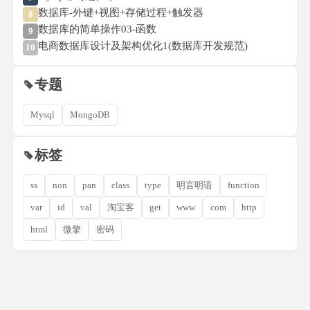
数据库-外键+视图+存储过程+触发器
8
数据库的简单操作03-函数
9
电商数据库设计及架构优化1(数据库开发规范)
10
专题
Mysql
MongoDB
标签
ss
non
pan
class
type
明言明语
function
var
id
val
淘宝客
get
www
com
http
html
微擎
密码