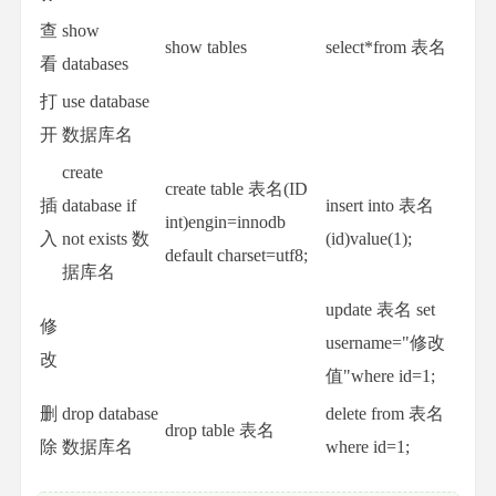
查
show
show tables
select*from 表名
看
databases
打
use database
开
数据库名
create
create table 表名(ID
插
database if
insert into 表名
int)engin=innodb
入
not exists 数
(id)value(1);
default charset=utf8;
据库名
update 表名 set
修
username="修改
改
值"where id=1;
删
drop database
delete from 表名
drop table 表名
除
数据库名
where id=1;