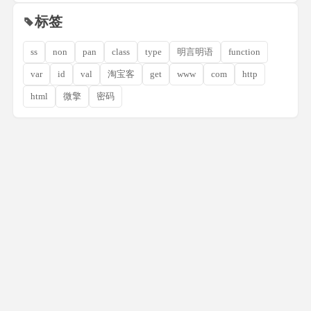
标签
ss
non
pan
class
type
明言明语
function
var
id
val
淘宝客
get
www
com
http
html
微擎
密码