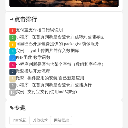
点击排行
支付宝支付接口错误说明
1
小程序 | 在首页判断是否登录并跳转到登陆界面
2
阿里巴巴开源镜像提供的 packagist 镜像服务
3
实例 | layui上传图片并存入数据库
4
PHP函数-数学函数
5
小程序判断是否包含某个字符（数组和字符串）
6
微擎模块开发流程
7
微擎 | 插件应用的安装/自己新建应用
8
小程序 | 在首页判断是否登录并登陆执行
9
实例 | 支付宝支付(使用md5加密)
10
专题
PHP笔记
其他技术
网站框架