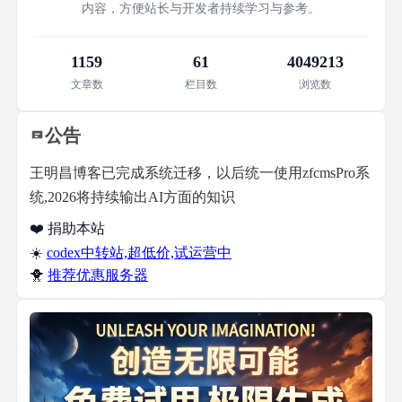
内容，方便站长与开发者持续学习与参考。
1159
61
4049213
文章数
栏目数
浏览数
公告
王明昌博客已完成系统迁移，以后统一使用zfcmsPro系
统,2026将持续输出AI方面的知识
❤️ 捐助本站
☀️
codex中转站,超低价,试运营中
🐥
推荐优惠服务器