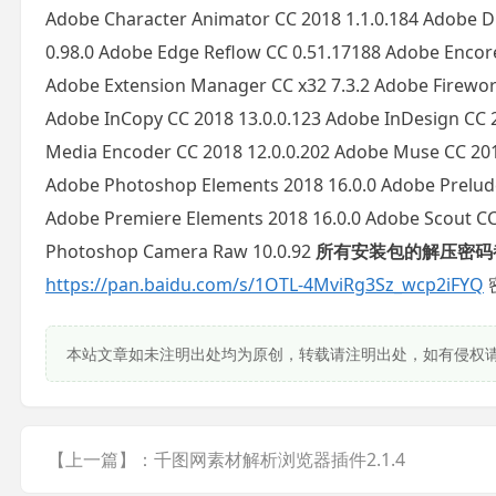
Adobe Character Animator CC 2018 1.1.0.184 Adobe 
0.98.0 Adobe Edge Reflow CC 0.51.17188 Adobe Encore 
Adobe Extension Manager CC x32 7.3.2 Adobe Fireworks
Adobe InCopy CC 2018 13.0.0.123 Adobe InDesign CC 2
Media Encoder CC 2018 12.0.0.202 Adobe Muse CC 201
Adobe Photoshop Elements 2018 16.0.0 Adobe Prelude
Adobe Premiere Elements 2018 16.0.0 Adobe Scout CC
Photoshop Camera Raw 10.0.92
所有安装包的解压密码都
https://pan.baidu.com/s/1OTL-4MviRg3Sz_wcp2iFYQ
密
本站文章如未注明出处均为原创，转载请注明出处，如有侵权
【上一篇】：千图网素材解析浏览器插件2.1.4