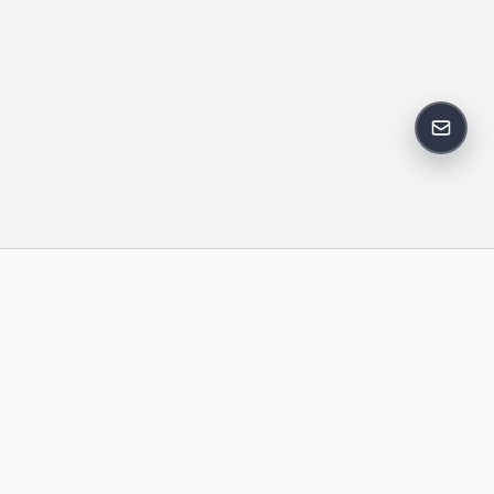
反馈邮
政策
友情链接
IT老李
中国博客联盟
卢松松博客