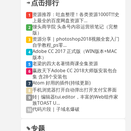
点击排行
资源推荐：吐血整理！各类资源1000T!!!史
1
上最全的百度网盘资源下...
馒头商学院 头条号内容运营班笔记（完整
2
版）
资源分享 | photoshop2018视频全套入门
3
自学教程_ps零...
Adobe CC 2017 正式版（WIN版本+MAC
4
版本）
老梁的四大名著情商课全集资源
5
赢政天下Adobe CC 2018大师版安装包合
6
集 含28个安装包
Atom 好用的插件(持续更新)
7
手机浏览器打开自动弹出打开支付宝界面
8
转| 编辑器tui.editor，丰富的Web组件家
9
族TOAST U...
代码片段 | 子域名爆破
10
专题