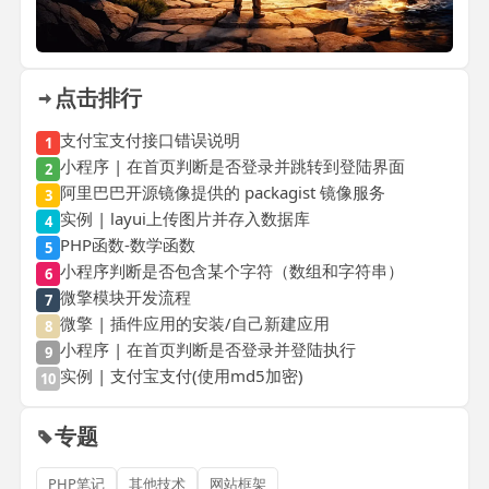
点击排行
支付宝支付接口错误说明
1
小程序 | 在首页判断是否登录并跳转到登陆界面
2
阿里巴巴开源镜像提供的 packagist 镜像服务
3
实例 | layui上传图片并存入数据库
4
PHP函数-数学函数
5
小程序判断是否包含某个字符（数组和字符串）
6
微擎模块开发流程
7
微擎 | 插件应用的安装/自己新建应用
8
小程序 | 在首页判断是否登录并登陆执行
9
实例 | 支付宝支付(使用md5加密)
10
专题
PHP笔记
其他技术
网站框架