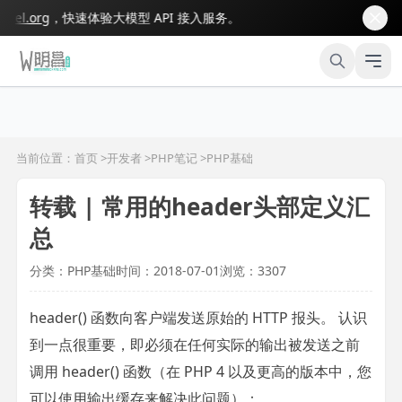
el.org
，快速体验大模型 API 接入服务。
当前位置：首页 >
开发者
>
PHP笔记
>
PHP基础
转载 | 常用的header头部定义汇
总
分类：PHP基础
时间：2018-07-01
浏览：3307
header() 函数向客户端发送原始的 HTTP 报头。 认识
到一点很重要，即必须在任何实际的输出被发送之前
调用 header() 函数（在 PHP 4 以及更高的版本中，您
可以使用输出缓存来解决此问题）：