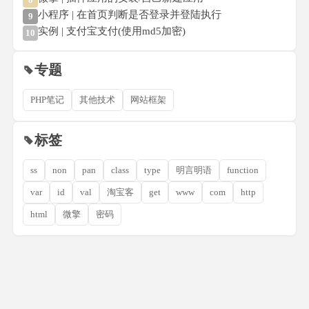
小程序 | 在首页判断是否登录并登陆执行
9
实例 | 支付宝支付(使用md5加密)
10
专题
PHP笔记
其他技术
网站框架
标签
ss
non
pan
class
type
明言明语
function
var
id
val
淘宝客
get
www
com
http
html
微擎
密码