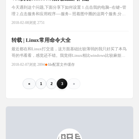
今天遇到这个问题,下面分享下如何设置 1.点击我的电脑--右键--管
理 2.点击服务和应用程序----服务-- 照着图中圈的这两个服务,分别
开启即可 之后我们查看虚拟机,网络恢复了
2018-02-08
浏览 2751
转载 | Linux常用命令大全
最近都在和Linux打交道，这方面基础比较薄弱的我只好买了本鸟
哥的书看看，感觉还不错。我觉得Linux相比windows比较麻烦的
就是很多东西都要用命令来控制，当然，这也是很多人喜欢linux
●
2018-02-07
浏览 2894
file
配置文件
缓存
的原因，比较短小但却功能强大。为了方便大家查找linux的相关
命令，我就将我了解到的命令列举一下，仅供大家参考： 系统信
息 arch 显示机器的处理器架构(1) una
«
1
2
3
»