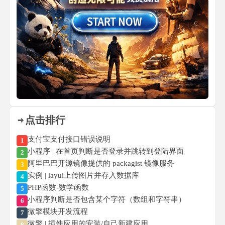
点击排行
支付宝支付接口错误说明
1
小程序 | 在首页判断是否登录并跳转到登陆界面
2
阿里巴巴开源镜像提供的 packagist 镜像服务
3
实例 | layui上传图片并存入数据库
4
PHP函数-数学函数
5
小程序判断是否包含某个字符（数组和字符串）
6
微擎模块开发流程
7
微擎 | 插件应用的安装/自己新建应用
8