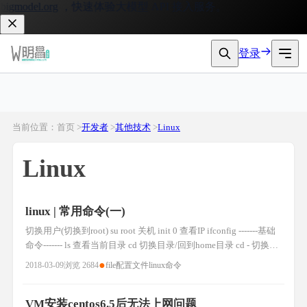
gmodel.org
，快速体验大模型 API 接入服务。
登录
当前位置：首页 >
开发者
>
其他技术
>
Linux
Linux
linux | 常用命令(一)
切换用户(切换到root) su root 关机 init 0 查看IP ifconfig -------基础
命令------- ls 查看当前目录 cd 切换目录/回到home目录 cd - 切换最
近使用的两次目录 pwd 查看当前路径 ctrl+c 强制中断 clear 清空当
●
2018-03-09
浏览 2684
file
配置文件
linux命令
前屏幕 init 0 关机 init 6 重启 新增用户 useradd u
VM安装centos6.5后无法上网问题