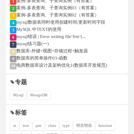
案例-多表查询、子查询实例（有答案）
1
案例-多表查询、子查询实例03（有答案）
2
案例-多表查询、子查询实例02（有答案）
3
mysql数据表同时使用创建时间/更新时间字段
4
MySQL 中TEXT的使用
5
mysql错误 | Error writing file‘frm‘(...
6
mysql练习题(一)
7
数据库-外键+视图+存储过程+触发器
8
数据库的简单操作03-函数
9
电商数据库设计及架构优化1(数据库开发规范)
10
专题
Mysql
MongoDB
标签
ss
non
pan
class
type
明言明语
function