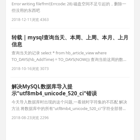
Error writing file‘frm‘(Errcode: 28) 磁盘空间不足引起的，删除一
些没用的东西吧
2018-12-11
浏览 4363
转载 | mysql查询当天、本周、上周、本月、上月
信息
查询当天的记录 select * from hb_article_view where
TO_DAYS(hb_AddTime) = TO_DAYS(NOW()) 查询当前这周的数据
SELECT name,submittime FROM enterprise WHERE
2018-10-16
浏览 3073
YEARWEEK(date_format(submittime,’%Y-%m-%d’))
解决MySQL数据库导入提
示"utf8mb4_unicode_520_ci"错误
今天导入数据库时出现的这个问题,一看就时字符集的不匹配 解决
方法 将数据库中的所有"utf8mb4_unicode_520_ci"字符全部替换
成"utf8mb4_unicode_ci"，然后再导入这样就没有错误。 可以参
2018-08-23
浏览 2296
考下面文章: 1、解决导入MySQL数据库提示"Unknown character
set: 'utf8mb4'"错误 2、解决WordPr