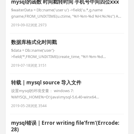
mysql的函数 时间戳转时间 手机号中间四位xxx
$waiterData = Db::name('user u') ->field('u.*,g.name
gname,FROM_UNIXTIME(u.ctime, "%Y-%m-%d %H:%i:%s") AS
dat, insert(u.tel, 4, 4, "XXXX") as mobile') ->field('u.*') -
2019-09-02
浏览 2973
>join('zf_use
数据库格式化时间戳
$data = Db::name(‘user’)-
>field(‘*,FROM_UNIXTIME(create_time, “%Y-%m-%d
%H:%i:%s”) AS dat’)->where([‘status’=>1])->select();
2019-07-18
浏览 3151
转载 | mysql source 导入文件
设置mysql的环境变量： windows 7:
%MYSQL_HOME%=D:\Java\mysql-5.6.40-winx64
Path=%MYSQL_HOME%\bin win+R 输入 cmd 进入dos 输入登录
2019-05-28
浏览 3544
命令：mysql -u root -p 默认root密码为空 无需输入
C:\Users\Administrator>mysql -u r
mysql错误 | Error writing file‘frm‘(Errcode:
28)