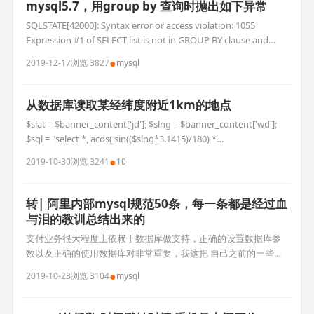
mysql5.7，用group by 查询时抛出如下异常
SQLSTATE[42000]: Syntax error or access violation: 1055
Expression #1 of SELECT list is not in GROUP BY clause and
contains nonaggregated column 'kanxf.o.down_uid' which is
●
2019-12-17
浏览 3827
mysql
not fun
从数据库读取某经纬度附近1km的地点
$slat = $banner_content['jd']; $slng = $banner_content['wd'];
$sql = "select *, acos( sin(($slng*3.1415)/180) *
sin((wd*3.1415)/180) + cos(($slng*3.1415)/180) *
●
2019-10-30
浏览 3241
10
cos((wd*3.1415)/180
转| 阿里内部mysql规范50条，每一条都是经过血
与泪的教训总结出来的
支付业务很大程度上依赖于数据库做支持，正确的设置数据库参
数以及正确的使用数据库对非常重要，我这把 自己之前的一些心
得贴出来，抛砖引玉，大家可以把自己的一些心得分享出来供大
●
2019-10-23
浏览 3104
mysql
家参考学习。 一.数据库配置 1.
innodb_flush_log_at_trx_commit,这个对支付业务来说是关键性
的设置之一，可选的参数值有0,1,2, 支付需要设置成1. 2.