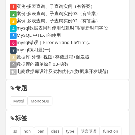
案例-多表查询、子查询实例（有答案）
1
案例-多表查询、子查询实例03（有答案）
2
案例-多表查询、子查询实例02（有答案）
3
mysql数据表同时使用创建时间/更新时间字段
4
MySQL 中TEXT的使用
5
mysql错误 | Error writing file‘frm‘(...
6
mysql练习题(一)
7
数据库-外键+视图+存储过程+触发器
8
数据库的简单操作03-函数
9
电商数据库设计及架构优化1(数据库开发规范)
10
专题
Mysql
MongoDB
标签
ss
non
pan
class
type
明言明语
function