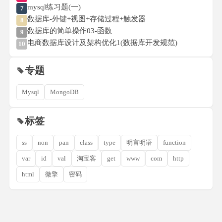
mysql练习题(一)
7
数据库-外键+视图+存储过程+触发器
8
数据库的简单操作03-函数
9
电商数据库设计及架构优化1(数据库开发规范)
10
专题
Mysql
MongoDB
标签
ss
non
pan
class
type
明言明语
function
var
id
val
淘宝客
get
www
com
http
html
微擎
密码