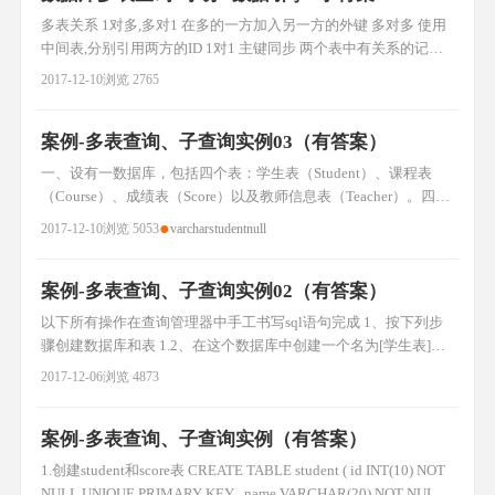
多表关系 1对多,多对1 在多的一方加入另一方的外键 多对多 使用
中间表,分别引用两方的ID 1对1 主键同步 两个表中有关系的记录
id一致 在一方加入 另一方的外键 在另一方加入外键 左连接 left
2017-12-10
浏览 2765
join select *from user left join article on user.id = article.userid; 右连
接 righ
案例-多表查询、子查询实例03（有答案）
一、设有一数据库，包括四个表：学生表（Student）、课程表
（Course）、成绩表（Score）以及教师信息表（Teacher）。四个
表的结构分别如表1-1的表（一）~表（四）所示，数据如表1-2的
●
2017-12-10
浏览 5053
varchar
student
null
表（一）~表（四）所示。用SQL语句创建四个表并完成相关题
目。 #建学生信息表student create table student ( sno varch
案例-多表查询、子查询实例02（有答案）
以下所有操作在查询管理器中手工书写sql语句完成 1、按下列步
骤创建数据库和表 1.2、在这个数据库中创建一个名为[学生表]的
表，由[学号]、[姓名]、[专业]、[班级] 字段组成。[学号] 字段为主
2017-12-06
浏览 4873
键，类型为int；[姓名] 和 [专业] 字段类型为varchar, 长度为6和
20；[班级] 字段类型为char,长度为4。这些字段均不允许NULL
案例-多表查询、子查询实例（有答案）
值。 us
1.创建student和score表 CREATE TABLE student ( id INT(10) NOT
NULL UNIQUE PRIMARY KEY , name VARCHAR(20) NOT NULL ,