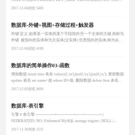
sex VARCHAR(4) , birth YEAR, department VARCHAR(20) , address
2017-12-04
浏览 5469
VARCHAR
数据库-外键+视图+存储过程+触发器
外键 定义:如果某一实体的某个字段指向另一个主体的主键,就称为
外键. 被指向的实体称为主实体(父实体) 负责指向的实体,称为从实
体(子实体) ==只有InnoDB类型的表才可以使用外键==，mysql默
2017-12-04
浏览 4189
认是MyISAM，这种类型不支持外键约束 外键的好处: 可以使得两
张表关联，保证数据的一致性和实现一些级联操作 外键的作用: 保
数据库的简单操作03-函数
持数据一致性，完整性，主要目的
增加数据 insert into 表名 values(1,'ss'),(null,'xx'),(null,'cc'); 更新数据
update 表名 set name=值 where ID=值; 删除数据 delete fron 表名
where id=""; 查看数据 select *from 表名 改字符集 set names 'gbk';
2017-12-03
浏览 4094
备份数据库(
数据库-表引擎
引擎 # 表引擎 ----------------+--------------+------+------------+ |
FEDERATED | NO | Federated MySQL storage engine | NULL |
NULL | NULL | | MRG_MYISAM | YES | Collection of identical
2017-11-30
浏览 3535