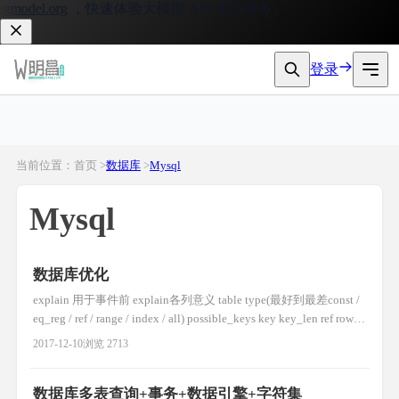
model.org
，快速体验大模型 API 接入服务。
登录
当前位置：首页 >
数据库
>
Mysql
Mysql
数据库优化
explain 用于事件前 explain各列意义 table type(最好到最差const /
eq_reg / ref / range / index / all) possible_keys key key_len ref rows
sql语句优化 1. 避免在where子句中进行null值判断,否则将导致引
2017-12-10
浏览 2713
擎放弃使用索引而进行全表扫描 如： sel
数据库多表查询+事务+数据引擎+字符集