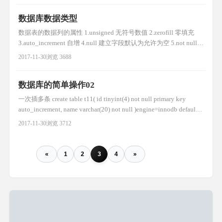
数据库数据类型
数据表的数据列的属性 1.unsigned 无符号数值 2.zerofill 零填充
3.auto_increment 自增 4.null 建立字段默认为允许为空 5.not null
不允许为空 配合default来使用 6.default 默认值 如果建立字段 例子
2017-11-30
浏览 3688
create table t4( id smallint(7) unsigned zer
数据库的简单操作02
一次插多条 create table t11( id tinyint(4) not null primary key
auto_increment, name varchar(20) not null )engine=innodb default
charset=utf8; insert into t11 values (1,'xx'), (2,'cc');
2017-11-30
浏览 3712
«
1
2
3
4
»