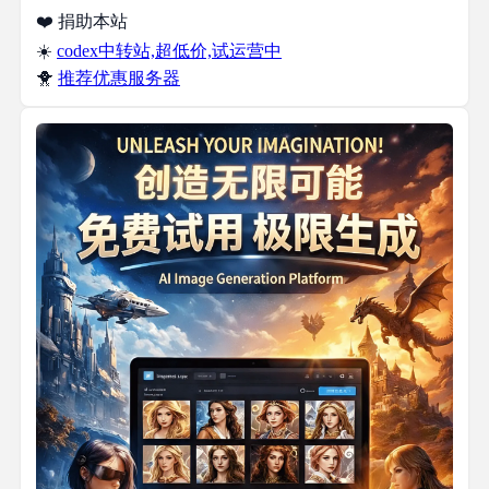
❤️ 捐助本站
☀️
codex中转站,超低价,试运营中
🐥
推荐优惠服务器