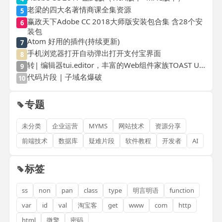
老梁的四大名著情商课全集资源
5
赢政天下Adobe CC 2018大师版安装包合集 含28个安
6
装包
Atom 好用的插件(持续更新)
7
手机浏览器打开自动弹出打开支付宝界面
8
转| 编辑器tui.editor，丰富的Web组件家族TOAST U...
9
代码片段 | 子域名爆破
10
专题
未分类
企业运营
MYMS
网站技术
资源分享
前端技术
数据库
疑难片段
软件教程
开发者
AI
标签
ss
non
pan
class
type
明言明语
function
var
id
val
淘宝客
get
www
com
http
html
微擎
密码