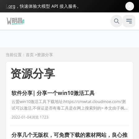
.org
，快速体验大模型 API 接入服务。
当前位置：首页 >
资源分享
资源分享
软件分享| 分享一个win10激活工具
云盟win10激活工具下载地址:https://cmwtat.cloudmoe.com/测
试可以激活,不保证是否有毒工具是在网上搜索到的> 本文由子枫
笔记快捷发布！
2022-01-04
浏览 1723
分享几个无版权，可免费下载的素材网站，良心推