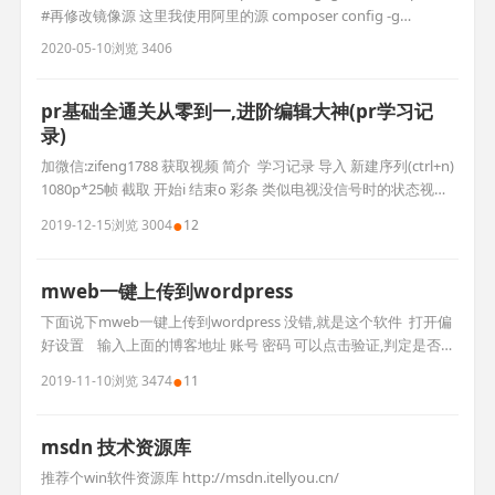
#再修改镜像源 这里我使用阿里的源 composer config -g
repo.packagist composer
2020-05-10
浏览 3406
https://mirrors.aliyun.com/composer/ #修改成功后可以先查看
一下配置 composer config
pr基础全通关从零到一,进阶编辑大神(pr学习记
录)
加微信:zifeng1788 获取视频 简介 ￼ 学习记录 导入 新建序列(ctrl+n)
1080p*25帧 截取 开始i 结束o 彩条 类似电视没信号时的状态视频
源: 快放 l 倒放 j 截图(可保存到项目中) 设置标记入点/出点,然后把
●
2019-12-15
浏览 3004
12
项目导入时间轴 仅拖动视频/音频到时间轴 时间轴: 锁:锁定当前轨
道 吸铁石:自动吸附 静音 独奏 单个: 调节速度
mweb一键上传到wordpress
下面说下mweb一键上传到wordpress 没错,就是这个软件 ￼ 打开偏
好设置 ￼ ￼ ￼ 输入上面的博客地址 账号 密码 可以点击验证,判定是否
正确 之后写篇文章 ￼ ￼ 如果你是md文章,这里要勾选,然后对点击发
●
2019-11-10
浏览 3474
11
布即可
msdn 技术资源库
推荐个win软件资源库 http://msdn.itellyou.cn/