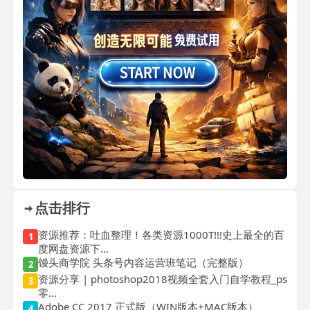
点击排行
资源推荐：吐血整理！各类资源1000T!!!史上最全的百
1
度网盘资源下...
馒头商学院 头条号内容运营班笔记（完整版）
2
资源分享 | photoshop2018视频全套入门自学教程_ps
3
零...
Adobe CC 2017 正式版（WIN版本+MAC版本）
4