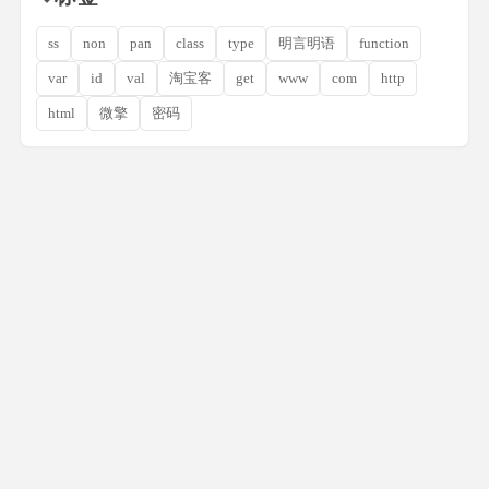
ss
non
pan
class
type
明言明语
function
var
id
val
淘宝客
get
www
com
http
html
微擎
密码