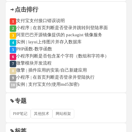
点击排行
支付宝支付接口错误说明
1
小程序 | 在首页判断是否登录并跳转到登陆界面
2
阿里巴巴开源镜像提供的 packagist 镜像服务
3
实例 | layui上传图片并存入数据库
4
PHP函数-数学函数
5
小程序判断是否包含某个字符（数组和字符串）
6
微擎模块开发流程
7
微擎 | 插件应用的安装/自己新建应用
8
小程序 | 在首页判断是否登录并登陆执行
9
实例 | 支付宝支付(使用md5加密)
10
专题
PHP笔记
其他技术
网站框架
标签