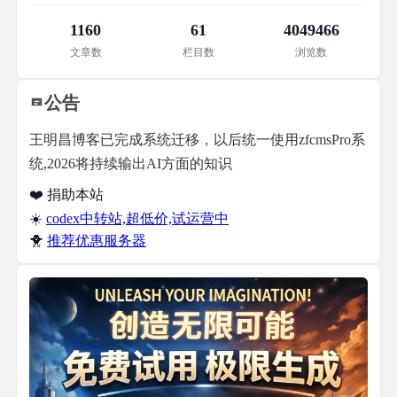
1160
61
4049466
文章数
栏目数
浏览数
公告
王明昌博客已完成系统迁移，以后统一使用zfcmsPro系
统,2026将持续输出AI方面的知识
❤️ 捐助本站
☀️
codex中转站,超低价,试运营中
🐥
推荐优惠服务器