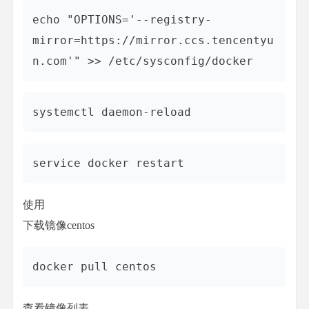
echo "OPTIONS='--registry-
mirror=https://mirror.ccs.tencentyu
n.com'" >> /etc/sysconfig/docker
systemctl daemon-reload
service docker restart
使用
下载镜像centos
docker pull centos
查看镜像列表