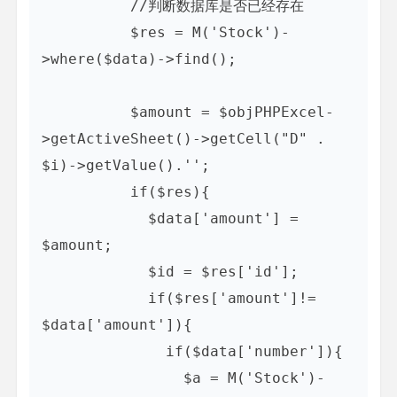
          //判断数据库是否已经存在

          $res = M('Stock')-
>where($data)->find();

          $amount = $objPHPExcel-
>getActiveSheet()->getCell("D" . 
$i)->getValue().'';

          if($res){

            $data['amount'] = 
$amount;

            $id = $res['id'];

            if($res['amount']!= 
$data['amount']){

              if($data['number']){

                $a = M('Stock')-