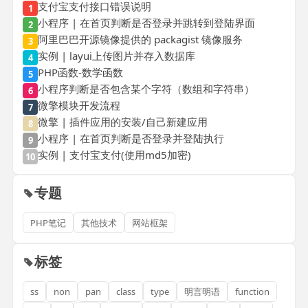
支付宝支付接口错误说明
1
小程序 | 在首页判断是否登录并跳转到登陆界面
2
阿里巴巴开源镜像提供的 packagist 镜像服务
3
实例 | layui上传图片并存入数据库
4
PHP函数-数学函数
5
小程序判断是否包含某个字符（数组和字符串）
6
微擎模块开发流程
7
微擎 | 插件应用的安装/自己新建应用
8
小程序 | 在首页判断是否登录并登陆执行
9
实例 | 支付宝支付(使用md5加密)
10
专题
PHP笔记
其他技术
网站框架
标签
ss
non
pan
class
type
明言明语
function