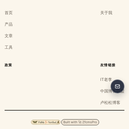
首页
关于我
产品
文章
工具
政策
友情链接
IT老李
反馈
中国博客联盟
卢松松博客
Built with 🚀 ZfcmsPro