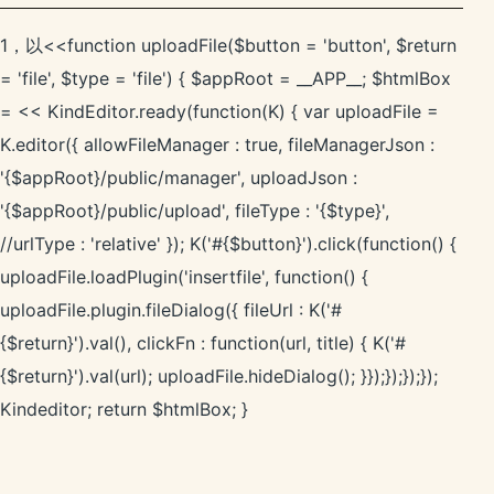
1，以<<
function uploadFile($button = 'button', $return
= 'file', $type = 'file') { $appRoot = __APP__; $htmlBox
= <<
KindEditor.ready(function(K) { var uploadFile =
K.editor({ allowFileManager : true, fileManagerJson :
'{$appRoot}/public/manager', uploadJson :
'{$appRoot}/public/upload', fileType : '{$type}',
//urlType : 'relative' }); K('#{$button}').click(function() {
uploadFile.loadPlugin('insertfile', function() {
uploadFile.plugin.fileDialog({ fileUrl : K('#
{$return}').val(), clickFn : function(url, title) { K('#
{$return}').val(url); uploadFile.hideDialog(); }});});});});
Kindeditor; return $htmlBox; }