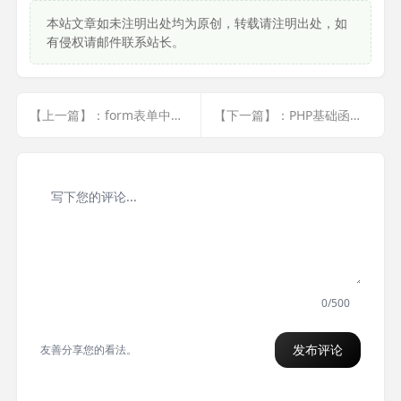
本站文章如未注明出处均为原创，转载请注明出处，如
有侵权请邮件联系站长。
【上一篇】：form表单中使用get提交可以实现和a链接提交一样的效果
【下一篇】：PHP基础函数整理(数组二)
0/500
发布评论
友善分享您的看法。