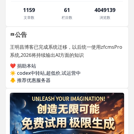
1159
61
4049139
文章数
栏目数
浏览数
公告
王明昌博客已完成系统迁移，以后统一使用zfcmsPro
系统,2026将持续输出AI方面的知识
❤️ 捐助本站
☀️
codex中转站,超低价,试运营中
🐥
推荐优惠服务器