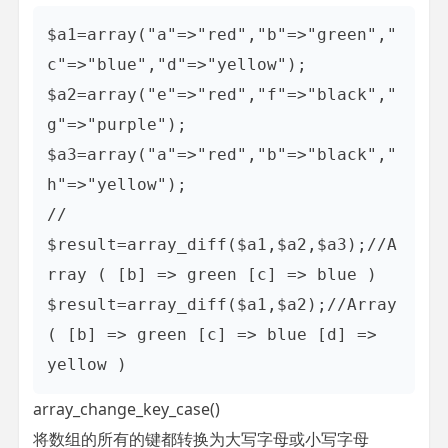
$a1=array("a"=>"red","b"=>"green","
c"=>"blue","d"=>"yellow");

$a2=array("e"=>"red","f"=>"black","
g"=>"purple");

$a3=array("a"=>"red","b"=>"black","
h"=>"yellow");

// 
$result=array_diff($a1,$a2,$a3);//A
rray ( [b] => green [c] => blue )

$result=array_diff($a1,$a2);//Array 
( [b] => green [c] => blue [d] => 
yellow )
array_change_key_case()
将数组的所有的键都转换为大写字母或小写字母