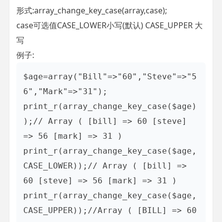
形式:array_change_key_case(array,case);
case可选值CASE_LOWER小写(默认) CASE_UPPER 大
写
例子:
$age=array("Bill"=>"60","Steve"=>"5
6","Mark"=>"31");

print_r(array_change_key_case($age)
);// Array ( [bill] => 60 [steve] 
=> 56 [mark] => 31 )

print_r(array_change_key_case($age,
CASE_LOWER));// Array ( [bill] => 
60 [steve] => 56 [mark] => 31 )

print_r(array_change_key_case($age,
CASE_UPPER));//Array ( [BILL] => 60 