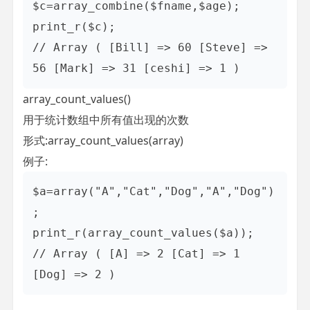
$c=array_combine($fname,$age);

print_r($c);

// Array ( [Bill] => 60 [Steve] => 
56 [Mark] => 31 [ceshi] => 1 )
array_count_values()
用于统计数组中所有值出现的次数
形式:array_count_values(array)
例子:
$a=array("A","Cat","Dog","A","Dog")
;

print_r(array_count_values($a));

// Array ( [A] => 2 [Cat] => 1 
[Dog] => 2 )