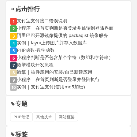
点击排行
支付宝支付接口错误说明
1
小程序 | 在首页判断是否登录并跳转到登陆界面
2
阿里巴巴开源镜像提供的 packagist 镜像服务
3
实例 | layui上传图片并存入数据库
4
PHP函数-数学函数
5
小程序判断是否包含某个字符（数组和字符串）
6
微擎模块开发流程
7
微擎 | 插件应用的安装/自己新建应用
8
小程序 | 在首页判断是否登录并登陆执行
9
实例 | 支付宝支付(使用md5加密)
10
专题
PHP笔记
其他技术
网站框架
标签