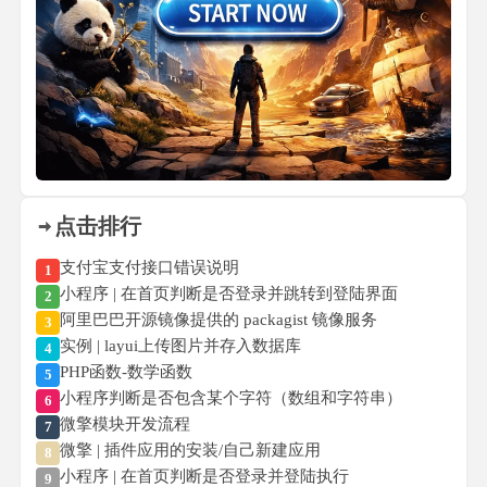
点击排行
支付宝支付接口错误说明
1
小程序 | 在首页判断是否登录并跳转到登陆界面
2
阿里巴巴开源镜像提供的 packagist 镜像服务
3
实例 | layui上传图片并存入数据库
4
PHP函数-数学函数
5
小程序判断是否包含某个字符（数组和字符串）
6
微擎模块开发流程
7
微擎 | 插件应用的安装/自己新建应用
8
小程序 | 在首页判断是否登录并登陆执行
9