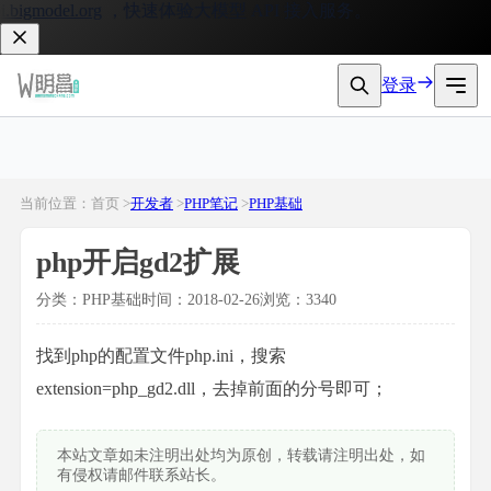
igmodel.org
，快速体验大模型 API 接入服务。
登录
当前位置：首页 >
开发者
>
PHP笔记
>
PHP基础
php开启gd2扩展
分类：PHP基础
时间：2018-02-26
浏览：3340
找到php的配置文件php.ini，搜索
extension=php_gd2.dll，去掉前面的分号即可；
本站文章如未注明出处均为原创，转载请注明出处，如
有侵权请邮件联系站长。