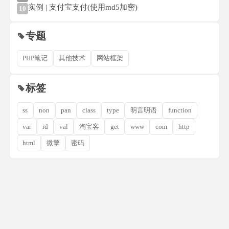
实例 | 支付宝支付(使用md5加密)
10
专题
PHP笔记
其他技术
网站框架
标签
ss
non
pan
class
type
明言明语
function
var
id
val
淘宝客
get
www
com
http
html
微擎
密码