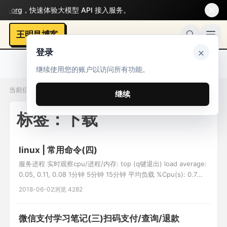
org
，快速体验大模型 API 接入服务。
王明昌博客
×
登录
继续使用您的账户以访问所有功能。
当前位置：标签 / 下载
继续
标签：下载
linux | 常用命令(四)
服务进程 实时观察cpu/进程/内存: top (q键退出) load average:
0.05, 0.11, 0.08 1分钟 5分钟 15分钟 平均负载 %Cpu(s): 0.7
us, 1.4 sy, 0.0 ni, 97.8 id, 0.0 wa, 0.0 hi, 0.0 si, 0.0 st 空闲率
2018-06-02
浏览 4282
97.8 id 越大越好 KiB Mem : 3
微信支付学习笔记(三)扫码支付/查询/退款