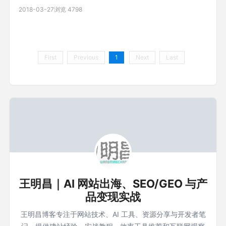
是之前用过各种fq方法，都不是很理想，前些天终于开始搭建自
2018-03-27
浏览 4798
己通道，目前用起来还是很爽的。youtube高清视频无压力,尽情
玩吃鸡。下面开始吧。 (最近发现有时新申请的虚拟机ping不通，
ssh putty无法连接 现象，可
First
Previous
1
Next
Last
王明昌｜AI 网站出海、SEO/GEO 与产
品变现实战
王明昌博客专注于网站技术、AI 工具、资源分享与开发者笔