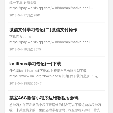
统一下单 必填参数
https://pay.weixin.qq.com/wiki/doc/api/native.php?
chapter=9_1 下单成功后使用异步回调修改订单状态 扫描支付页
2018-04-17
浏览 2861
面(修改) $input-
>SetNotify_url("http://www.wangmingchang.com/example/notify.
在logs中
微信支付学习笔记(二)微信支付操作
下载官方demo
https://pay.weixin.qq.com/wiki/doc/api/native.php?
chapter=11_1 配置商户信息 lib/Wxpay.config.php 在
2018-04-16
浏览 3675
index.php中修改域名 3.修改example/native.php中的域名
kalilinux学习笔记(一)下载
什么是kali Linux kali下载地址,根据自己电脑类型下载
https://www.kali.org/downloads/ 比如,我下载的是,如下,选择
Torrent可使用迅雷等工具下载,速度相当快 下载虚拟机,在虚拟机
2018-04-25
浏览 3347
中安装运行 安装时版本选择debian64位(根据电脑系统位数决定)
相关文章: vm虚拟机12下载
某宝46G微信小程序运维教程附源码
想学习如何开发微信小程序跟运维的朋友可以下载这套教程学习
啦，来某宝搞来的，里面还附带有源码，很全教程+源码，看完这