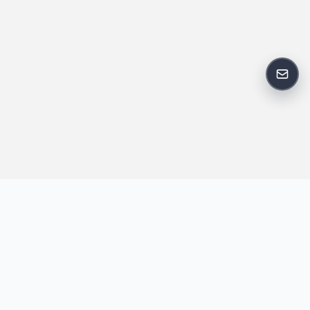
反馈
王明昌博客专注于网站技术、AI 工具、资源分享与开发者笔记，提
供建站经验、实战教程、效率工具推荐和互联网观察内容，方便站
长与开发者持续学习与参考。