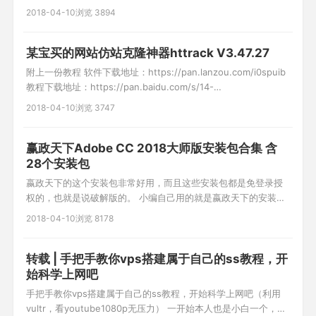
全部教程，你肯定会开发微信小程序了！ 网盘链接:
2018-04-10
浏览 3894
https://pan.baidu.com/s/1xukEBBlLF04O1sfOi71pIw 密码:
5kpy
某宝买的网站仿站克隆神器httrack V3.47.27
附上一份教程 软件下载地址：https://pan.lanzou.com/i0spuib
教程下载地址：https://pan.baidu.com/s/14-
k1vxh7vVGIeYeKkL_oiw
2018-04-10
浏览 3747
赢政天下Adobe CC 2018大师版安装包合集 含
28个安装包
嬴政天下的这个安装包非常好用，而且这些安装包都是免登录授
权的，也就是说破解版的。 小编自己用的就是嬴政天下的安装
包，附件包含很多个安装包，朋友们可以挑选自己需要的下载。
2018-04-10
浏览 8178
还有BT链接，朋友们可以复制使用迅雷下载。 集成产品：
Adobe Acrobat DC 2018 x32 2018.009.20044 Adobe After
Effects CC 201
转载 | 手把手教你vps搭建属于自己的ss教程，开
始科学上网吧
手把手教你vps搭建属于自己的ss教程，开始科学上网吧（利用
vultr，看youtube1080p无压力） ​​一开始本人也是小白一个，但