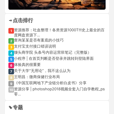
点击排行
资源推荐：吐血整理！各类资源1000T!!!史上最全的百
1
度网盘资源下...
查询某某是否有案底的小技巧
2
支付宝支付接口错误说明
3
馒头商学院 头条号内容运营班笔记（完整版）
4
小程序 | 在首页判断是否登录并跳转到登陆界面
5
体验真的很重要
6
关于大学“无用论”，我不这么认为
7
王明昌：微商保健行业布局
8
《中国互联网地下产业链分析白皮书》分享
9
资源分享 | photoshop2018视频全套入门自学教程_ps
10
零...
专题