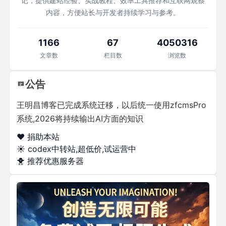
记，提供建站经验、实战教程、效率工具推荐和互联网观察
内容，方便站长与开发者持续学习与参考。
1166
67
4050316
文章数
栏目数
浏览数
公告
王明昌博客已完成系统迁移，以后统一使用zfcmsPro
系统,2026将持续输出AI方面的知识
❤️ 捐助本站
☀️
codex中转站,超低价,试运营中
🐥
推荐优惠服务器