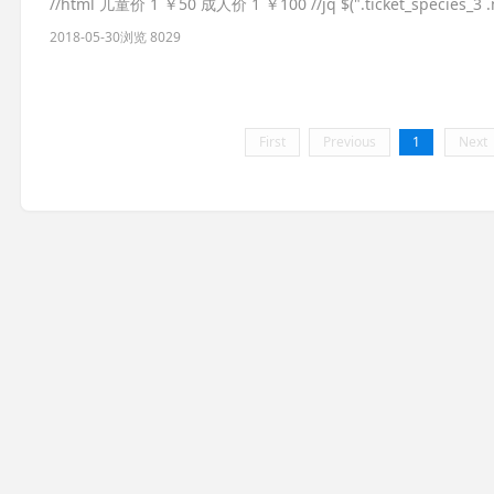
//html 儿童价 1 ￥50 成人价 1 ￥100 //jq $(".ticket_species_3 .nu
2018-05-30
浏览 8029
First
Previous
1
Next