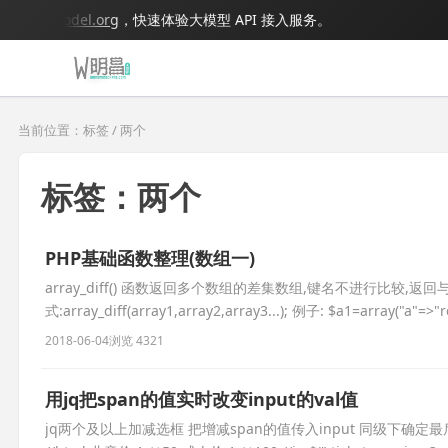
.bigmodel.org
，快速体验大模型 API 接入服务。
当前位置：标签 / 两个
标签：两个
PHP基础函数整理(数组一)
array_diff() 函数返回多个数组的差集数组,键名不进行比较,
式:array_diff(array1,array2,array3...); 例子: $a1=array("a"=>"
2018-06-04
浏览 4321
用jq把span的值实时改变input的val值
jq两个及以上加减选框 把增减span的值传入input 同级下确定最后的input $(thi