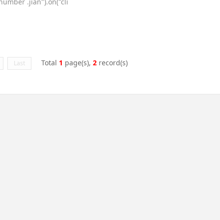
mber .jian").on("cli
Total
1
page(s),
2
record(s)
Last