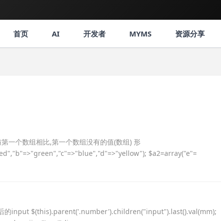
首页
AI
开发者
MYMS
资源分享
返回与第一个数组相比,第一个数组没有的值(数组) 形
red","b"=>"green","c"=>"blue","d"=>"yellow"); $a2=array("e"=
s).parent('.number').children("input").last().val(mm);