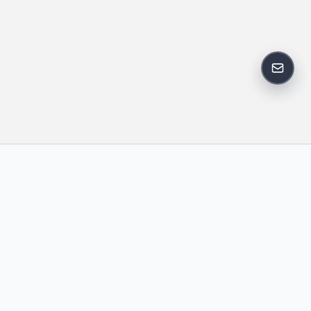
反馈邮
政策
友情链接
IT老李
中国博客联盟
卢松松博客