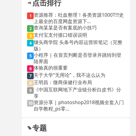
点击排行
资源推荐：吐血整理！各类资源1000T!!!史
1
上最全的百度网盘资源下...
查询某某是否有案底的小技巧
2
支付宝支付接口错误说明
3
馒头商学院 头条号内容运营班笔记（完整
4
版）
小程序 | 在首页判断是否登录并跳转到登
5
陆界面
体验真的很重要
6
关于大学“无用论”，我不这么认为
7
王明昌：微商保健行业布局
8
《中国互联网地下产业链分析白皮书》分
9
享
资源分享 | photoshop2018视频全套入门
10
自学教程_ps零...
专题