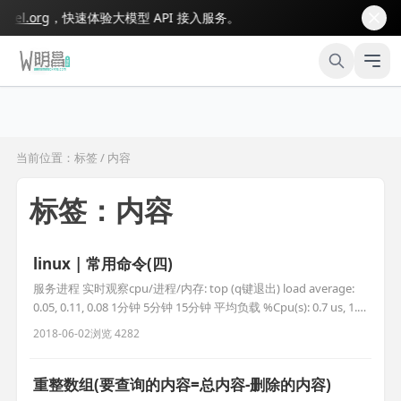
l.org
，快速体验大模型 API 接入服务。
当前位置：标签 / 内容
标签：内容
linux | 常用命令(四)
服务进程 实时观察cpu/进程/内存: top (q键退出) load average:
0.05, 0.11, 0.08 1分钟 5分钟 15分钟 平均负载 %Cpu(s): 0.7 us, 1.4
sy, 0.0 ni, 97.8 id, 0.0 wa, 0.0 hi, 0.0 si, 0.0 st 空闲率97.8 id 越大越
2018-06-02
浏览 4282
好 KiB Mem : 3
重整数组(要查询的内容=总内容-删除的内容)