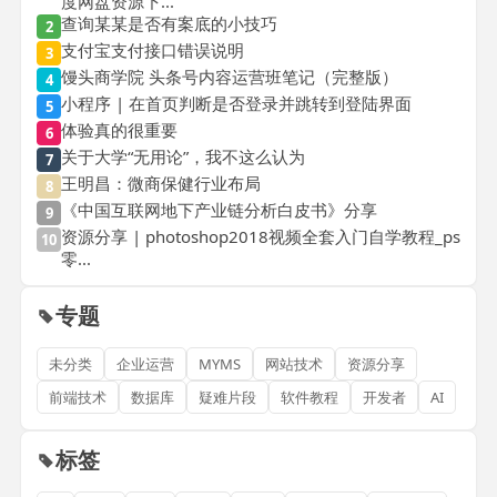
度网盘资源下...
查询某某是否有案底的小技巧
2
支付宝支付接口错误说明
3
馒头商学院 头条号内容运营班笔记（完整版）
4
小程序 | 在首页判断是否登录并跳转到登陆界面
5
体验真的很重要
6
关于大学“无用论”，我不这么认为
7
王明昌：微商保健行业布局
8
《中国互联网地下产业链分析白皮书》分享
9
资源分享 | photoshop2018视频全套入门自学教程_ps
10
零...
专题
未分类
企业运营
MYMS
网站技术
资源分享
前端技术
数据库
疑难片段
软件教程
开发者
AI
标签