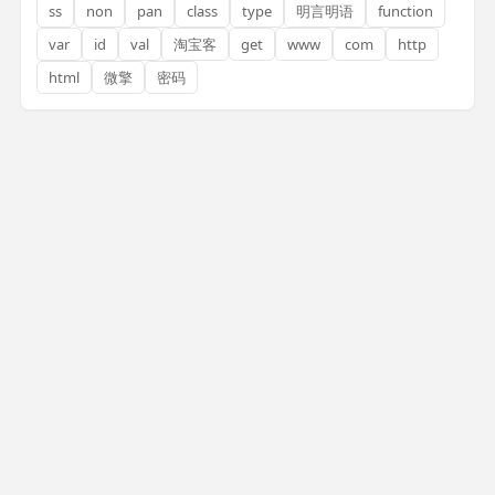
ss
non
pan
class
type
明言明语
function
var
id
val
淘宝客
get
www
com
http
html
微擎
密码