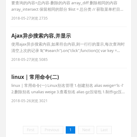
要查询的内容=总内容-删除的内容 array_diff 删除相同的内容
array_intersect 保留相同的部分 $list = 总分类 // 获取菜单栏目下
的所有分类 $arr = []; $del_list = 要删除的分类 //获取分类数据树
2018-05-27
浏览 2735
结构 //要删的 foreach($del_list as $k=>$vo){ $d[] =$vo['ci
Ajax异步搜索内容,并显示
使用ajax异步搜索内容,如果符合内容,则一行行的显示,每次查询时
清空上次的记录 $("#search").on("click",function(){ var key =
$("#keywords").val(); //异步获取信息 var url = '__URL__/search';
2018-05-27
浏览 5085
var data = {key:key}; $(".search_l
linux | 常用命令(二)
linux | 常用命令(一) Linux别名管理 1.创建别名 alias weige='ls -l'
2.删除别名 unalias weige 3.查看别名 alias gz压缩包 1.制作gz压缩
包 tar czf file.tar.gz file1 file2 2.gz压缩包解压 tar xzf file.tar.gz 3.
2018-05-26
浏览 3021
查看gz压缩包 tar t
First
Previous
1
Next
Last