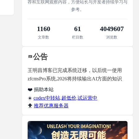
荐和互联网观察内容，方便站长与开发者持续学习与
参考。
1160
61
4049607
文章数
栏目数
浏览数
公告
王明昌博客已完成系统迁移，以后统一使用
zfcmsPro系统,2026将持续输出AI方面的知识
❤️ 捐助本站
☀️
codex中转站,超低价,试运营中
🐥
推荐优惠服务器