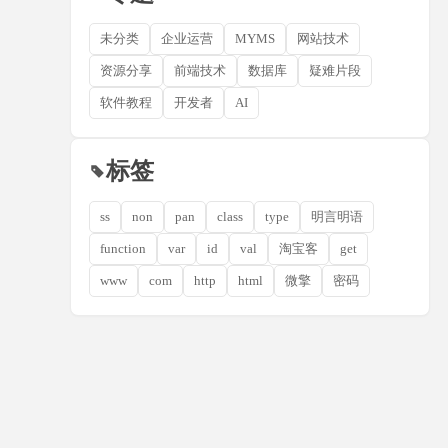
未分类
企业运营
MYMS
网站技术
资源分享
前端技术
数据库
疑难片段
软件教程
开发者
AI
标签
ss
non
pan
class
type
明言明语
function
var
id
val
淘宝客
get
www
com
http
html
微擎
密码