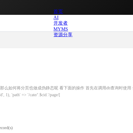
首页
AI
开发者
MYMS
资源分享
形式的,那么如何将分页也做成伪静态呢 看下面的操作 首先在调用db查询时使用
1), 'path' => '/cate/'.$cid.'/page/[
ecord(s)