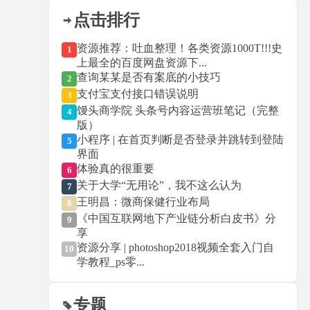
点击排行
资源推荐：吐血整理！各类资源1000T!!!史
1
上最全的百度网盘资源下...
查询某某是否有案底的小技巧
2
支付宝支付接口错误说明
3
馒头商学院 头条号内容运营班笔记（完整
4
版）
小程序 | 在首页判断是否登录并跳转到登陆
5
界面
体验真的很重要
6
关于大学“无用论”，我不这么认为
7
王明昌：微商保健行业布局
8
《中国互联网地下产业链分析白皮书》分
9
享
资源分享 | photoshop2018视频全套入门自
10
学教程_ps零...
专题