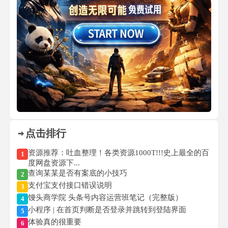
点击排行
资源推荐：吐血整理！各类资源1000T!!!史上最全的百
1
度网盘资源下...
查询某某是否有案底的小技巧
2
支付宝支付接口错误说明
3
馒头商学院 头条号内容运营班笔记（完整版）
4
小程序 | 在首页判断是否登录并跳转到登陆界面
5
体验真的很重要
6