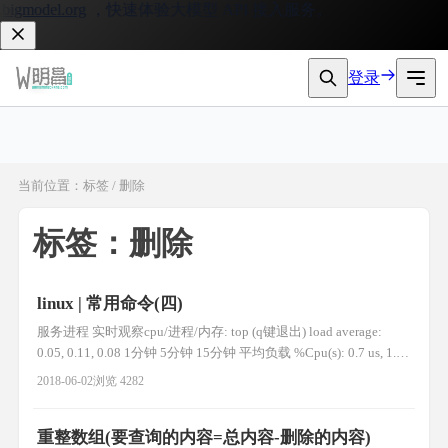
gmodel.org
，快速体验大模型 API 接入服务。
登录
当前位置：标签 / 删除
标签：删除
linux | 常用命令(四)
服务进程 实时观察cpu/进程/内存: top (q键退出) load average:
0.05, 0.11, 0.08 1分钟 5分钟 15分钟 平均负载 %Cpu(s): 0.7 us, 1.4
sy, 0.0 ni, 97.8 id, 0.0 wa, 0.0 hi, 0.0 si, 0.0 st 空闲率97.8 id 越大越
2018-06-02
浏览 4282
好 KiB Mem : 3
重整数组(要查询的内容=总内容-删除的内容)