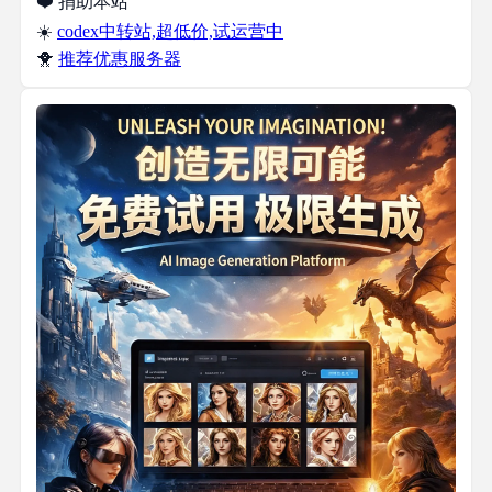
❤️ 捐助本站
☀️
codex中转站,超低价,试运营中
🐥
推荐优惠服务器