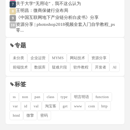
关于大学“无用论”，我不这么认为
7
王明昌：微商保健行业布局
8
《中国互联网地下产业链分析白皮书》分享
9
资源分享 | photoshop2018视频全套入门自学教程_ps
10
零...
专题
未分类
企业运营
MYMS
网站技术
资源分享
前端技术
数据库
疑难片段
软件教程
开发者
AI
标签
ss
non
pan
class
type
明言明语
function
var
id
val
淘宝客
get
www
com
http
html
微擎
密码