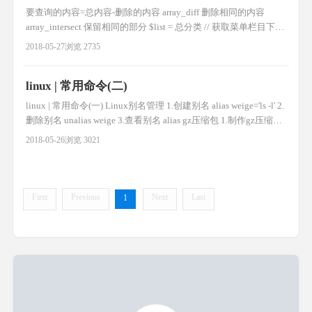
要查询的内容=总内容-删除的内容 array_diff 删除相同的内容
array_intersect 保留相同的部分 $list = 总分类 // 获取菜单栏目下的
所有分类 $arr = []; $del_list = 要删除的分类 //获取分类数据树结构
2018-05-27
浏览 2735
//要删的 foreach($del_list as $k=>$vo){ $d[] =$vo['ci
linux | 常用命令(二)
linux | 常用命令(一) Linux别名管理 1.创建别名 alias weige='ls -l' 2.
删除别名 unalias weige 3.查看别名 alias gz压缩包 1.制作gz压缩包
tar czf file.tar.gz file1 file2 2.gz压缩包解压 tar xzf file.tar.gz 3.查看
2018-05-26
浏览 3021
gz压缩包 tar t
First
Previous
Next
Last
1