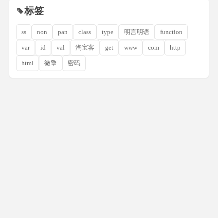
标签
ss
non
pan
class
type
明言明语
function
var
id
val
淘宝客
get
www
com
http
html
微擎
密码