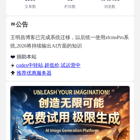
文章数
栏目数
浏览数
公告
王明昌博客已完成系统迁移，以后统一使用zfcmsPro系
统,2026将持续输出AI方面的知识
❤️ 捐助本站
☀️
codex中转站,超低价,试运营中
🐥
推荐优惠服务器