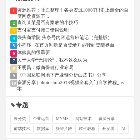
资源推荐：吐血整理！各类资源1000T!!!史上最全的百
1
度网盘资源下...
查询某某是否有案底的小技巧
2
支付宝支付接口错误说明
3
馒头商学院 头条号内容运营班笔记（完整版）
4
小程序 | 在首页判断是否登录并跳转到登陆界面
5
体验真的很重要
6
关于大学“无用论”，我不这么认为
7
王明昌：微商保健行业布局
8
《中国互联网地下产业链分析白皮书》分享
9
资源分享 | photoshop2018视频全套入门自学教程_ps
10
零...
专题
未分类
企业运营
MYMS
网站技术
资源分享
前端技术
数据库
疑难片段
软件教程
开发者
AI