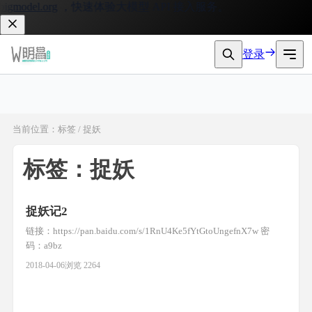
igmodel.org
，快速体验大模型 API 接入服务。
登录
当前位置：标签 / 捉妖
标签：捉妖
捉妖记2
链接：https://pan.baidu.com/s/1RnU4Ke5fYtGtoUngefnX7w 密
码：a9bz
2018-04-06
浏览 2264