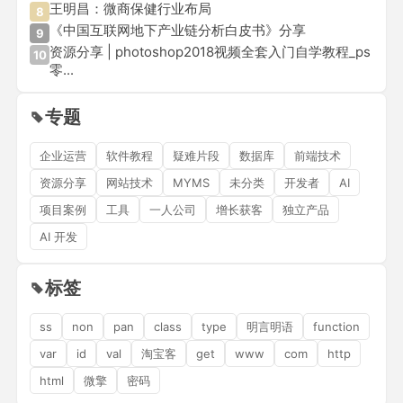
王明昌：微商保健行业布局
8
《中国互联网地下产业链分析白皮书》分享
9
资源分享 | photoshop2018视频全套入门自学教程_ps
10
零...
专题
企业运营
软件教程
疑难片段
数据库
前端技术
资源分享
网站技术
MYMS
未分类
开发者
AI
项目案例
工具
一人公司
增长获客
独立产品
AI 开发
标签
ss
non
pan
class
type
明言明语
function
var
id
val
淘宝客
get
www
com
http
html
微擎
密码