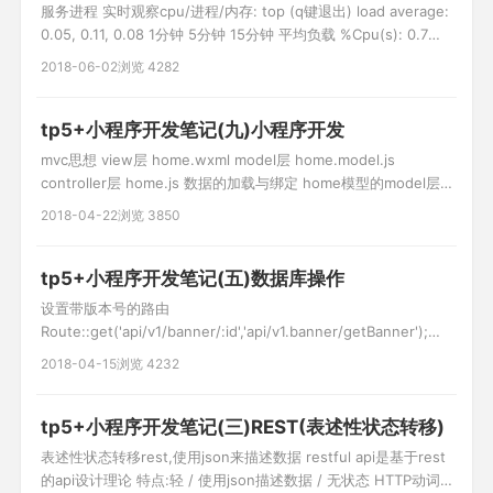
服务进程 实时观察cpu/进程/内存: top (q键退出) load average:
0.05, 0.11, 0.08 1分钟 5分钟 15分钟 平均负载 %Cpu(s): 0.7
us, 1.4 sy, 0.0 ni, 97.8 id, 0.0 wa, 0.0 hi, 0.0 si, 0.0 st 空闲率
2018-06-02
浏览 4282
97.8 id 越大越好 KiB Mem : 3
tp5+小程序开发笔记(九)小程序开发
mvc思想 view层 home.wxml model层 home.model.js
controller层 home.js 数据的加载与绑定 home模型的model层
class Home{ //构造函数 constructor(){ }
2018-04-22
浏览 3850
getBannerDate(id,callBack){ wx.request({ url:'http://www.c
tp5+小程序开发笔记(五)数据库操作
设置带版本号的路由
Route::get('api/v1/banner/:id','api/v1.banner/getBanner');
1.tp5原生sql use think\Db; Db::query("select * from user
2018-04-15
浏览 4232
where id=?",[$id]); 2.查询构建器 Db::table('user')-
>where('id
tp5+小程序开发笔记(三)REST(表述性状态转移)
表述性状态转移rest,使用json来描述数据 restful api是基于rest
的api设计理论 特点:轻 / 使用json描述数据 / 无状态 HTTP动词