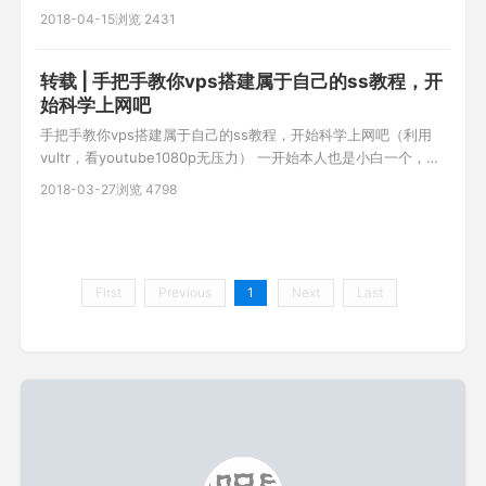
POST:创建 PUT:更新 GET:查新 DELETE:删除 状态码: 404资源
2018-04-15
浏览 2431
没找到 400参数错误 200查询操作执行成功 201创建资源成功
202更新成功 401未授权 403当前资源
转载 | 手把手教你vps搭建属于自己的ss教程，开
始科学上网吧
手把手教你vps搭建属于自己的ss教程，开始科学上网吧（利用
vultr，看youtube1080p无压力） ​​一开始本人也是小白一个，但
是之前用过各种fq方法，都不是很理想，前些天终于开始搭建自
2018-03-27
浏览 4798
己通道，目前用起来还是很爽的。youtube高清视频无压力,尽情
玩吃鸡。下面开始吧。 (最近发现有时新申请的虚拟机ping不通，
ssh putty无法连接 现象，可
First
Previous
1
Next
Last