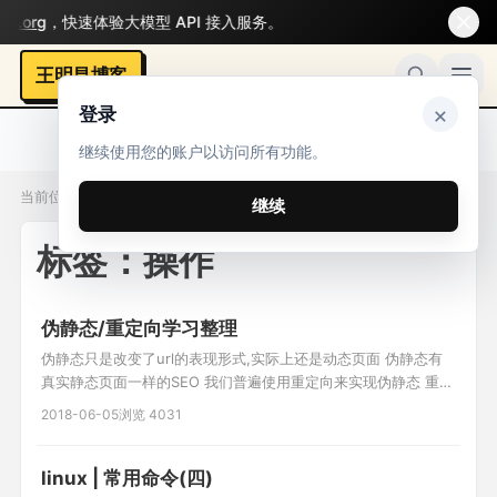
org
，快速体验大模型 API 接入服务。
王明昌博客
×
登录
继续使用您的账户以访问所有功能。
当前位置：标签 / 操作
继续
标签：操作
伪静态/重定向学习整理
伪静态只是改变了url的表现形式,实际上还是动态页面 伪静态有
真实静态页面一样的SEO 我们普遍使用重定向来实现伪静态 重定
向 http协议中的3XX(主要有302/303) 例: 1.修改apache配置文
2018-06-05
浏览 4031
件 AllowOverride All 2. .htaccess文件 RewriteEngine on
RewriteRule ^(.*)\.html$
linux | 常用命令(四)