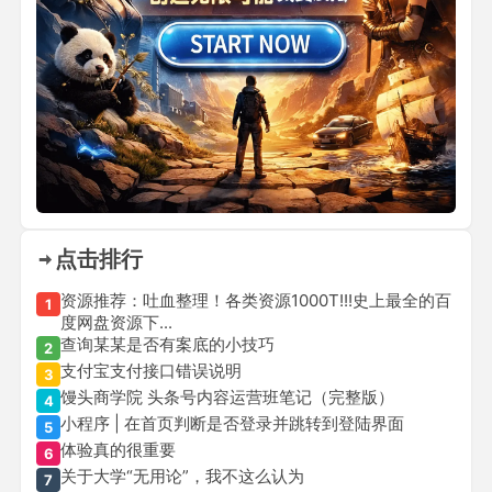
点击排行
资源推荐：吐血整理！各类资源1000T!!!史上最全的百
1
度网盘资源下...
查询某某是否有案底的小技巧
2
支付宝支付接口错误说明
3
馒头商学院 头条号内容运营班笔记（完整版）
4
小程序 | 在首页判断是否登录并跳转到登陆界面
5
体验真的很重要
6
关于大学“无用论”，我不这么认为
7