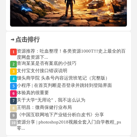
点击排行
资源推荐：吐血整理！各类资源1000T!!!史上最全的百
1
度网盘资源下...
查询某某是否有案底的小技巧
2
支付宝支付接口错误说明
3
馒头商学院 头条号内容运营班笔记（完整版）
4
小程序 | 在首页判断是否登录并跳转到登陆界面
5
体验真的很重要
6
关于大学“无用论”，我不这么认为
7
王明昌：微商保健行业布局
8
《中国互联网地下产业链分析白皮书》分享
9
资源分享 | photoshop2018视频全套入门自学教程_ps
10
零...