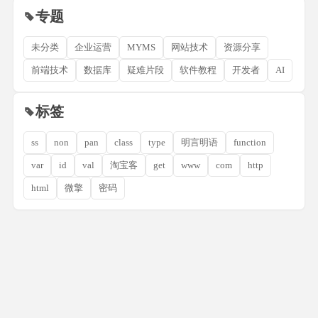
专题
未分类
企业运营
MYMS
网站技术
资源分享
前端技术
数据库
疑难片段
软件教程
开发者
AI
标签
ss
non
pan
class
type
明言明语
function
var
id
val
淘宝客
get
www
com
http
html
微擎
密码