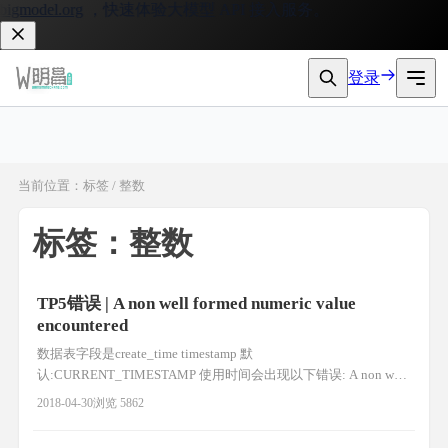
igmodel.org
，快速体验大模型 API 接入服务。
登录
当前位置：标签 / 整数
标签：整数
TP5错误 | A non well formed numeric value
encountered
数据表字段是create_time timestamp 默
认:CURRENT_TIMESTAMP 使用时间会出现以下错误: A non well
formed numeric value encountered 这是因为tp5框架会自动转换时
2018-04-30
浏览 5862
间 解决方案如下: class powerModel extends Model { protected $pk
=