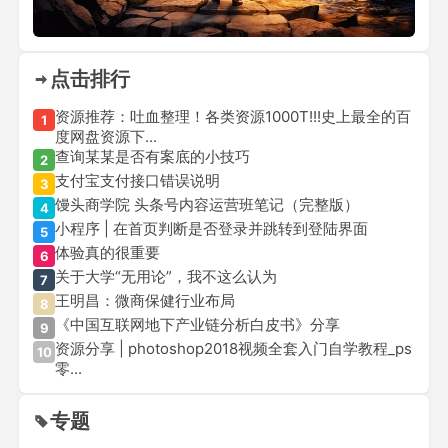
点击排行
资源推荐：吐血整理！各类资源1000T!!!史上最全的百
1
度网盘资源下...
查询某某是否有案底的小技巧
2
支付宝支付接口错误说明
3
馒头商学院 头条号内容运营班笔记（完整版）
4
小程序 | 在首页判断是否登录并跳转到登陆界面
5
体验真的很重要
6
关于大学“无用论”，我不这么认为
7
王明昌：微商保健行业布局
8
《中国互联网地下产业链分析白皮书》分享
9
资源分享 | photoshop2018视频全套入门自学教程_ps
10
零...
专题