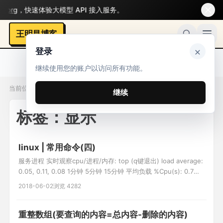
rg
，快速体验大模型 API 接入服务。
王明昌博客
×
登录
继续使用您的账户以访问所有功能。
当前位置：标签 / 显示
继续
标签：显示
linux | 常用命令(四)
服务进程 实时观察cpu/进程/内存: top (q键退出) load average:
0.05, 0.11, 0.08 1分钟 5分钟 15分钟 平均负载 %Cpu(s): 0.7
us, 1.4 sy, 0.0 ni, 97.8 id, 0.0 wa, 0.0 hi, 0.0 si, 0.0 st 空闲率
2018-06-02
浏览 4282
97.8 id 越大越好 KiB Mem : 3
重整数组(要查询的内容=总内容-删除的内容)