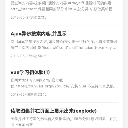
要查询的内容=总内容-删除的内容 array_diff 删除相同的内容
array_intersect 保留相同的部分 $list = 总分类 // 获取菜单栏目
下的所有分类 $arr = []; $del_list = 要删除的分类 //获取分类数
2018-05-27
浏览 2735
据树结构 //要删的 foreach($del_list as $k=>$vo){ $d[]
=$vo['ci
Ajax异步搜索内容,并显示
使用ajax异步搜索内容,如果符合内容,则一行行的显示,每次查询时
清空上次的记录 $("#search").on("click",function(){ var key =
$("#keywords").val(); //异步获取信息 var url =
2018-05-27
浏览 5085
'__URL__/search'; var data = {key:key}; $(".search_l
vue学习初体验(1)
官网:https://vuejs.org/ 官方教
程:https://cn.vuejs.org/v2/guide/ 安装 Vue 不支持 IE8 及以下
版本 开发版本 包含完整的警告和调试模式 生产版本 删除了警
2018-05-19
浏览 3342
告，30.90KB min+gzip 第一个vue程序 11 {{content}} //显示数
据 var app = new Vue({ el:
读取图集并在页面上显示出来(explode)
图集是以字符串的形式传入数据库的,用逗号分割 读取图集并在页
面上显示出来