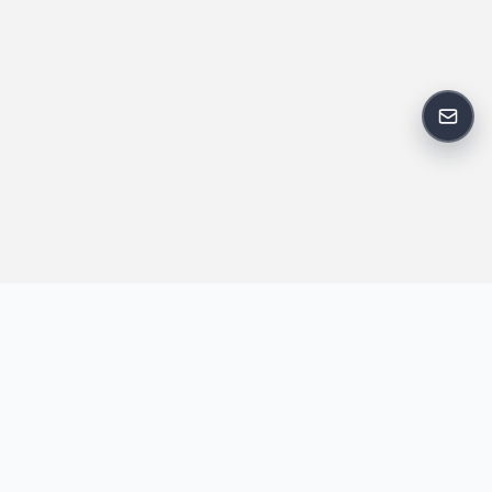
反馈
王明昌博客专注于网站技术、AI 工具、资源分享与开发者笔记，提
供建站经验、实战教程、效率工具推荐和互联网观察内容，方便站
长与开发者持续学习与参考。