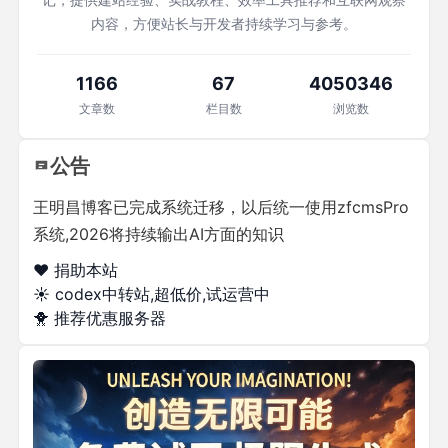
内容，方便站长与开发者持续学习与参考。
1166
67
4050346
文章数
栏目数
浏览数
公告
王明昌博客已完成系统迁移，以后统一使用zfcmsPro
系统,2026将持续输出AI方面的知识
❤️ 捐助本站
☀️
codex中转站,超低价,试运营中
🐥
推荐优惠服务器