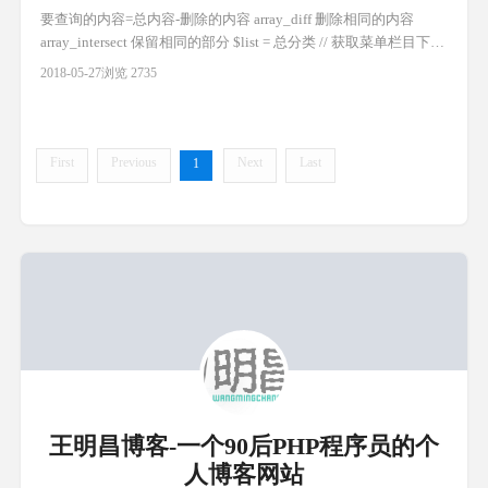
要查询的内容=总内容-删除的内容 array_diff 删除相同的内容
array_intersect 保留相同的部分 $list = 总分类 // 获取菜单栏目下的
所有分类 $arr = []; $del_list = 要删除的分类 //获取分类数据树结构
2018-05-27
浏览 2735
//要删的 foreach($del_list as $k=>$vo){ $d[] =$vo['ci
First
Previous
Next
Last
1
王明昌博客-一个90后PHP程序员的个
人博客网站