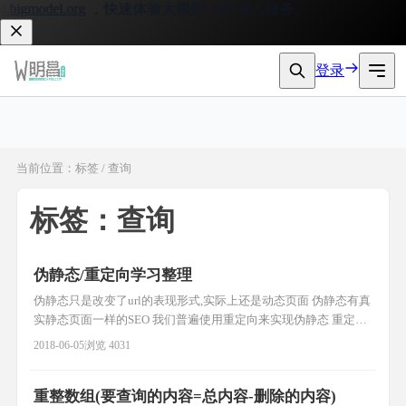
bigmodel.org
，快速体验大模型 API 接入服务。
登录
当前位置：标签 / 查询
标签：查询
伪静态/重定向学习整理
伪静态只是改变了url的表现形式,实际上还是动态页面 伪静态有真
实静态页面一样的SEO 我们普遍使用重定向来实现伪静态 重定向
http协议中的3XX(主要有302/303) 例: 1.修改apache配置文件
2018-06-05
浏览 4031
AllowOverride All 2. .htaccess文件 RewriteEngine on RewriteRule
^(.*)\.html$
重整数组(要查询的内容=总内容-删除的内容)