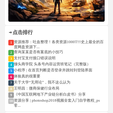
点击排行
资源推荐：吐血整理！各类资源1000T!!!史上最全的百
1
度网盘资源下...
查询某某是否有案底的小技巧
2
支付宝支付接口错误说明
3
馒头商学院 头条号内容运营班笔记（完整版）
4
小程序 | 在首页判断是否登录并跳转到登陆界面
5
体验真的很重要
6
关于大学“无用论”，我不这么认为
7
王明昌：微商保健行业布局
8
《中国互联网地下产业链分析白皮书》分享
9
资源分享 | photoshop2018视频全套入门自学教程_ps
10
零...