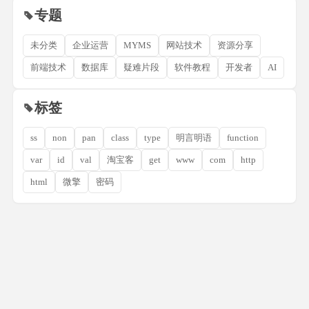
专题
未分类
企业运营
MYMS
网站技术
资源分享
前端技术
数据库
疑难片段
软件教程
开发者
AI
标签
ss
non
pan
class
type
明言明语
function
var
id
val
淘宝客
get
www
com
http
html
微擎
密码