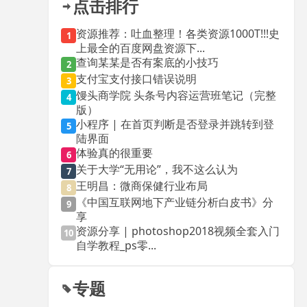
点击排行
资源推荐：吐血整理！各类资源1000T!!!史
1
上最全的百度网盘资源下...
查询某某是否有案底的小技巧
2
支付宝支付接口错误说明
3
馒头商学院 头条号内容运营班笔记（完整
4
版）
小程序 | 在首页判断是否登录并跳转到登
5
陆界面
体验真的很重要
6
关于大学“无用论”，我不这么认为
7
王明昌：微商保健行业布局
8
《中国互联网地下产业链分析白皮书》分
9
享
资源分享 | photoshop2018视频全套入门
10
自学教程_ps零...
专题