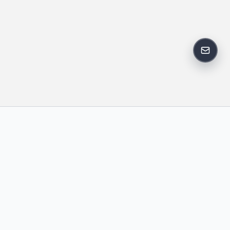
反馈邮
政策
友情链接
IT老李
中国博客联盟
卢松松博客