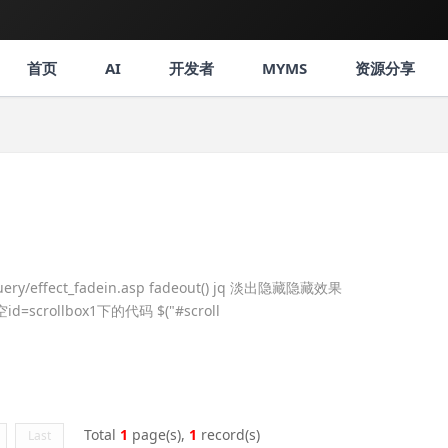
首页
AI
开发者
MYMS
资源分享
uery/effect_fadein.asp fadeout() jq 淡出隐藏隐藏效果
/清空id=scrollbox1下的代码 $("#scroll
Total
1
page(s),
1
record(s)
Last