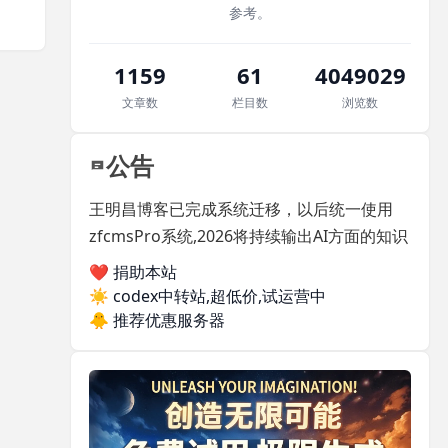
参考。
1159
61
4049029
文章数
栏目数
浏览数
公告
王明昌博客已完成系统迁移，以后统一使用
zfcmsPro系统,2026将持续输出AI方面的知识
❤️ 捐助本站
☀️
codex中转站,超低价,试运营中
🐥
推荐优惠服务器