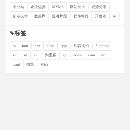
未分类
企业运营
MYMS
网站技术
资源分享
前端技术
数据库
疑难片段
软件教程
开发者
AI
标签
ss
non
pan
class
type
明言明语
function
var
id
val
淘宝客
get
www
com
http
html
微擎
密码