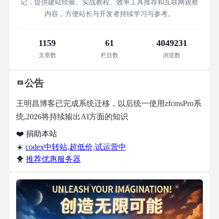
记，提供建站经验、实战教程、效率工具推荐和互联网观察
内容，方便站长与开发者持续学习与参考。
1159
61
4049231
文章数
栏目数
浏览数
公告
王明昌博客已完成系统迁移，以后统一使用zfcmsPro系
统,2026将持续输出AI方面的知识
❤️ 捐助本站
☀️
codex中转站,超低价,试运营中
🐥
推荐优惠服务器