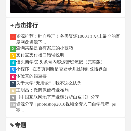
点击排行
资源推荐：吐血整理！各类资源1000T!!!史上最全的百
1
度网盘资源下...
查询某某是否有案底的小技巧
2
支付宝支付接口错误说明
3
馒头商学院 头条号内容运营班笔记（完整版）
4
小程序 | 在首页判断是否登录并跳转到登陆界面
5
体验真的很重要
6
关于大学“无用论”，我不这么认为
7
王明昌：微商保健行业布局
8
《中国互联网地下产业链分析白皮书》分享
9
资源分享 | photoshop2018视频全套入门自学教程_ps
10
零...
专题