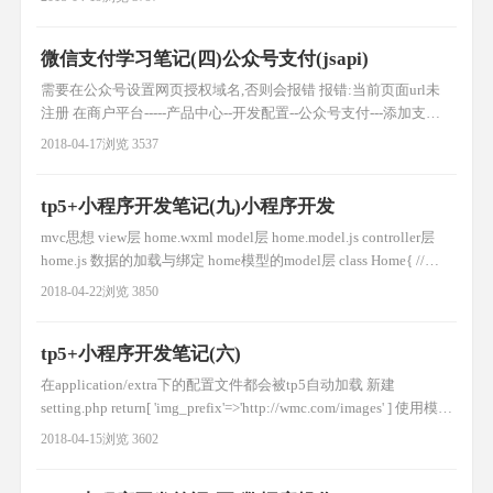
'添加成功数据ID为：'.$
微信支付学习笔记(四)公众号支付(jsapi)
需要在公众号设置网页授权域名,否则会报错 报错:当前页面url未
注册 在商户平台-----产品中心--开发配置--公众号支付---添加支付
授权目录 域名/example/
2018-04-17
浏览 3537
tp5+小程序开发笔记(九)小程序开发
mvc思想 view层 home.wxml model层 home.model.js controller层
home.js 数据的加载与绑定 home模型的model层 class Home{ //构
造函数 constructor(){ } getBannerDate(id,callBack){ wx.request({
2018-04-22
浏览 3850
url:'http://www.c
tp5+小程序开发笔记(六)
在application/extra下的配置文件都会被tp5自动加载 新建
setting.php return[ 'img_prefix'=>'http://wmc.com/images' ] 使用模型
的获取器拼接图片路径 tp5中只有public是公开的
2018-04-15
浏览 3602
public/images/1,jpg config('配置文件.配置名称'); $a = confi