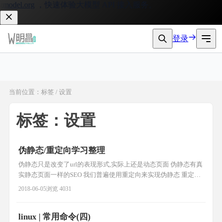
odel.org
，快速体验大模型 API 接入服务。
登录
当前位置：标签 / 设置
标签：设置
伪静态/重定向学习整理
伪静态只是改变了url的表现形式,实际上还是动态页面 伪静态有真
实静态页面一样的SEO 我们普遍使用重定向来实现伪静态 重定向
http协议中的3XX(主要有302/303) 例: 1.修改apache配置文件
2018-06-05
浏览 4031
AllowOverride All 2. .htaccess文件 RewriteEngine on RewriteRule
^(.*)\.html$
linux | 常用命令(四)