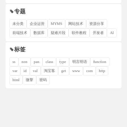
专题
未分类
企业运营
MYMS
网站技术
资源分享
前端技术
数据库
疑难片段
软件教程
开发者
AI
标签
ss
non
pan
class
type
明言明语
function
var
id
val
淘宝客
get
www
com
http
html
微擎
密码