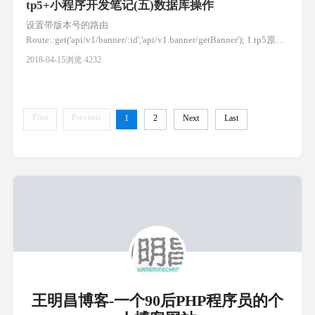
tp5+小程序开发笔记(五)数据库操作
设置带版本号的路由
Route::get('api/v1/banner/:id','api/v1.banner/getBanner'); 1.tp5原生
sql use think\Db; Db::query("select * from user where id=?",[$id]); 2.
2018-04-15
浏览 4232
查询构建器 Db::table('user')->where('id
First
Previous
1
2
Next
Last
王明昌博客-一个90后PHP程序员的个