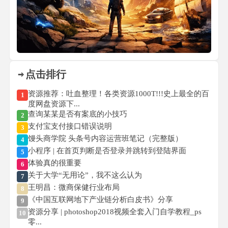
点击排行
资源推荐：吐血整理！各类资源1000T!!!史上最全的百
1
度网盘资源下...
查询某某是否有案底的小技巧
2
支付宝支付接口错误说明
3
馒头商学院 头条号内容运营班笔记（完整版）
4
小程序 | 在首页判断是否登录并跳转到登陆界面
5
体验真的很重要
6
关于大学“无用论”，我不这么认为
7
王明昌：微商保健行业布局
8
《中国互联网地下产业链分析白皮书》分享
9
资源分享 | photoshop2018视频全套入门自学教程_ps
10
零...