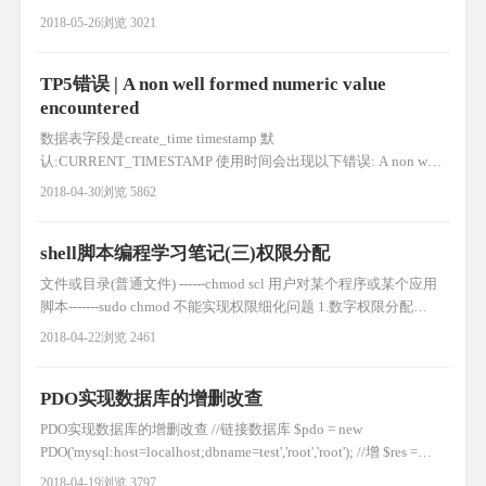
tar czf file.tar.gz file1 file2 2.gz压缩包解压 tar xzf file.tar.gz 3.查看
2018-05-26
浏览 3021
gz压缩包 tar t
TP5错误 | A non well formed numeric value
encountered
数据表字段是create_time timestamp 默
认:CURRENT_TIMESTAMP 使用时间会出现以下错误: A non well
formed numeric value encountered 这是因为tp5框架会自动转换时
2018-04-30
浏览 5862
间 解决方案如下: class powerModel extends Model { protected $pk
=
shell脚本编程学习笔记(三)权限分配
文件或目录(普通文件) ------chmod scl 用户对某个程序或某个应用
脚本-------sudo chmod 不能实现权限细化问题 1.数字权限分配
chmod 755 file r 4 w 2 x 1 2.字母权限分配 chmod u+x file chmod o-
2018-04-22
浏览 2461
w file chmod g+w file chmod g+w,g+x file
PDO实现数据库的增删改查
PDO实现数据库的增删改查 //链接数据库 $pdo = new
PDO('mysql:host=localhost;dbname=test','root','root'); //增 $res =
$pdo->exec("insert into user(name) values('测试1')"); if($res){ echo
2018-04-19
浏览 3797