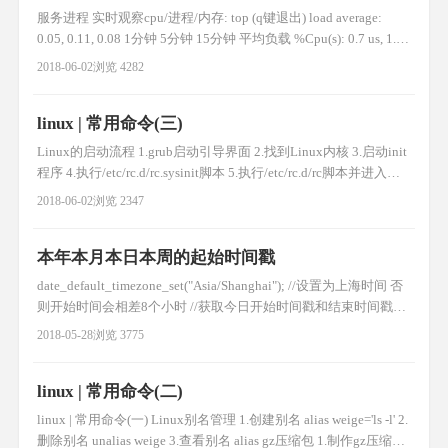
服务进程 实时观察cpu/进程/内存: top (q键退出) load average:
0.05, 0.11, 0.08 1分钟 5分钟 15分钟 平均负载 %Cpu(s): 0.7 us, 1.4
sy, 0.0 ni, 97.8 id, 0.0 wa, 0.0 hi, 0.0 si, 0.0 st 空闲率97.8 id 越大越
2018-06-02
浏览 4282
好 KiB Mem : 3
linux | 常用命令(三)
Linux的启动流程 1.grub启动引导界面 2.找到Linux内核 3.启动init
程序 4.执行/etc/rc.d/rc.sysinit脚本 5.执行/etc/rc.d/rc脚本并进入第
三级别 6.启动以s开头的标记文件 7.启动/etc/rc.d/rc.local 8.进入登
2018-06-02
浏览 2347
录界面 如何设置一个程序的开机启动 vi /etc/rc.d/rc.loca
本年本月本日本周的起始时间戳
date_default_timezone_set("Asia/Shanghai"); //设置为上海时间 否
则开始时间会相差8个小时 //获取今日开始时间戳和结束时间戳
$beginToday=mktime(0,0,0,date('m'),date('d'),date('Y'));
2018-05-28
浏览 3775
$endToday=mktime(0,0,0,date('m'),date
linux | 常用命令(二)
linux | 常用命令(一) Linux别名管理 1.创建别名 alias weige='ls -l' 2.
删除别名 unalias weige 3.查看别名 alias gz压缩包 1.制作gz压缩包