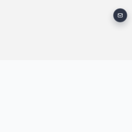
反馈
王明昌博客专注于网站技术、AI 工具、资源分享与开发者笔记，提
供建站经验、实战教程、效率工具推荐和互联网观察内容，方便站
长与开发者持续学习与参考。
跟随我们