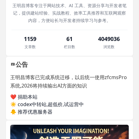
王明昌博客专注于网站技术、AI 工具、资源分享与开发者笔
记，提供建站经验、实战教程、效率工具推荐和互联网观察
内容，方便站长与开发者持续学习与参考。
1159
61
4049036
文章数
栏目数
浏览数
公告
王明昌博客已完成系统迁移，以后统一使用zfcmsPro
系统,2026将持续输出AI方面的知识
❤️ 捐助本站
☀️
codex中转站,超低价,试运营中
🐥
推荐优惠服务器