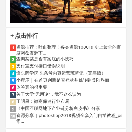
点击排行
资源推荐：吐血整理！各类资源1000T!!!史上最全的百
1
度网盘资源下...
查询某某是否有案底的小技巧
2
支付宝支付接口错误说明
3
馒头商学院 头条号内容运营班笔记（完整版）
4
小程序 | 在首页判断是否登录并跳转到登陆界面
5
体验真的很重要
6
关于大学“无用论”，我不这么认为
7
王明昌：微商保健行业布局
8
《中国互联网地下产业链分析白皮书》分享
9
资源分享 | photoshop2018视频全套入门自学教程_ps
10
零...