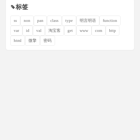
标签
ss
non
pan
class
type
明言明语
function
var
id
val
淘宝客
get
www
com
http
html
微擎
密码