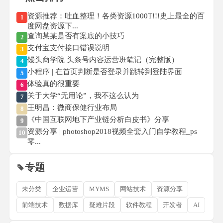
资源推荐：吐血整理！各类资源1000T!!!史上最全的百
1
度网盘资源下...
查询某某是否有案底的小技巧
2
支付宝支付接口错误说明
3
馒头商学院 头条号内容运营班笔记（完整版）
4
小程序 | 在首页判断是否登录并跳转到登陆界面
5
体验真的很重要
6
关于大学“无用论”，我不这么认为
7
王明昌：微商保健行业布局
8
《中国互联网地下产业链分析白皮书》分享
9
资源分享 | photoshop2018视频全套入门自学教程_ps
10
零...
专题
未分类
企业运营
MYMS
网站技术
资源分享
前端技术
数据库
疑难片段
软件教程
开发者
AI