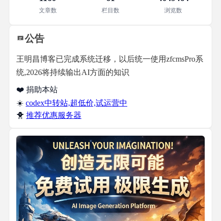
文章数
栏目数
浏览数
公告
王明昌博客已完成系统迁移，以后统一使用zfcmsPro系
统,2026将持续输出AI方面的知识
❤️ 捐助本站
☀️
codex中转站,超低价,试运营中
🐥
推荐优惠服务器