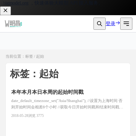
bigmodel.org
，快速体验大模型 API 接入服务。
登录
当前位置：标签 / 起始
标签：起始
本年本月本日本周的起始时间戳
date_default_timezone_set("Asia/Shanghai"); //设置为上海时间 否
则开始时间会相差8个小时 //获取今日开始时间戳和结束时间戳
$beginToday=mktime(0,0,0,date('m'),date('d'),date('Y'));
2018-05-28
浏览 3775
$endToday=mktime(0,0,0,date('m'),date