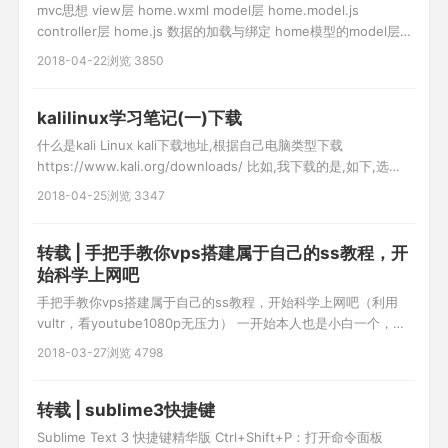
mvc思想 view层 home.wxml model层 home.model.js
controller层 home.js 数据的加载与绑定 home模型的model层
class Home{ //构造函数 constructor(){ }
2018-04-22
浏览 3850
getBannerDate(id,callBack){ wx.request({ url:'http://www.c
kalilinux学习笔记(一)下载
什么是kali Linux kali下载地址,根据自己电脑类型下载
https://www.kali.org/downloads/ 比如,我下载的是,如下,选择
Torrent可使用迅雷等工具下载,速度相当快 下载虚拟机,在虚拟机
2018-04-25
浏览 3347
中安装运行 安装时版本选择debian64位(根据电脑系统位数决定)
相关文章: vm虚拟机12下载
转载 | 手把手教你vps搭建属于自己的ss教程，开
始科学上网吧
手把手教你vps搭建属于自己的ss教程，开始科学上网吧（利用
vultr，看youtube1080p无压力） ​​一开始本人也是小白一个，但
是之前用过各种fq方法，都不是很理想，前些天终于开始搭建自
2018-03-27
浏览 4798
己通道，目前用起来还是很爽的。youtube高清视频无压力,尽情
玩吃鸡。下面开始吧。 (最近发现有时新申请的虚拟机ping不通，
ssh putty无法连接 现象，可
转载 | sublime3快捷键
Sublime Text 3 快捷键精华版 Ctrl+Shift+P：打开命令面板