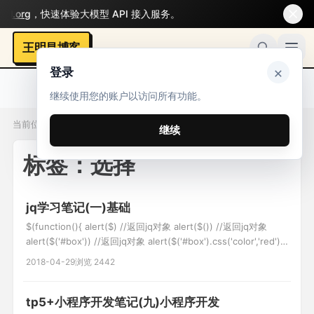
.org
，快速体验大模型 API 接入服务。
王明昌博客
×
登录
继续使用您的账户以访问所有功能。
当前位置：标签 / 选择
继续
标签：选择
jq学习笔记(一)基础
$(function(){ alert($) //返回jq对象 alert($()) //返回jq对象
alert($('#box')) //返回jq对象 alert($('#box').css('color','red'))
//返回jq对象 }); 加载模式 $(document).ready(function(){ });
2018-04-29
浏览 2442
简写形式: $(funct
tp5+小程序开发笔记(九)小程序开发