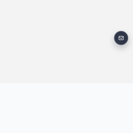
反馈
王明昌博客专注于网站技术、AI 工具、资源分享与开发者笔记，提
供建站经验、实战教程、效率工具推荐和互联网观察内容，方便站