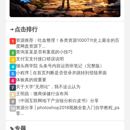
点击排行
资源推荐：吐血整理！各类资源1000T!!!史上最全的百
1
度网盘资源下...
查询某某是否有案底的小技巧
2
支付宝支付接口错误说明
3
馒头商学院 头条号内容运营班笔记（完整版）
4
小程序 | 在首页判断是否登录并跳转到登陆界面
5
体验真的很重要
6
关于大学“无用论”，我不这么认为
7
王明昌：微商保健行业布局
8
《中国互联网地下产业链分析白皮书》分享
9
资源分享 | photoshop2018视频全套入门自学教程_ps
10
零...
专题