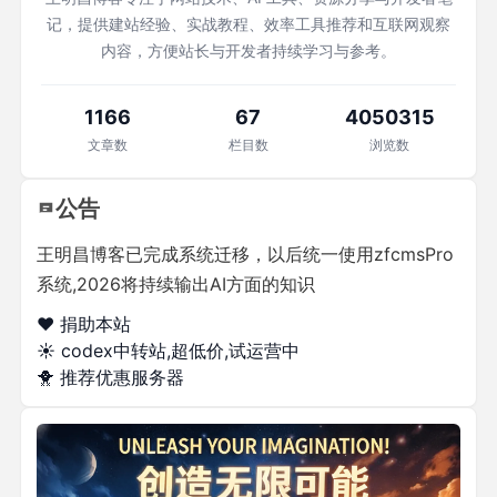
记，提供建站经验、实战教程、效率工具推荐和互联网观察
内容，方便站长与开发者持续学习与参考。
1166
67
4050315
文章数
栏目数
浏览数
公告
王明昌博客已完成系统迁移，以后统一使用zfcmsPro
系统,2026将持续输出AI方面的知识
❤️ 捐助本站
☀️
codex中转站,超低价,试运营中
🐥
推荐优惠服务器