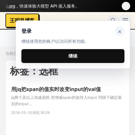
l.org
，快速体验大模型 API 接入服务。
王明昌博客
×
登录
继续使用您的账户以访问所有功能。
当前位置：标签 / 选框
继续
标签：选框
用jq把span的值实时改变input的val值
jq两个及以上加减选框 把增减span的值传入input 同级下确定最
后的input
$(this).parent('.number').children("input").last().val(mm);
2018-05-30
浏览 8029
//html 儿童价 1 ￥50 成人价 1 ￥100 //jq $(".ticket_species_3
.number .jian").on("cli