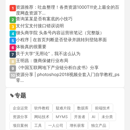
资源推荐：吐血整理！各类资源1000T!!!史上最全的百
1
度网盘资源下...
查询某某是否有案底的小技巧
2
支付宝支付接口错误说明
3
馒头商学院 头条号内容运营班笔记（完整版）
4
小程序 | 在首页判断是否登录并跳转到登陆界面
5
体验真的很重要
6
关于大学“无用论”，我不这么认为
7
王明昌：微商保健行业布局
8
《中国互联网地下产业链分析白皮书》分享
9
资源分享 | photoshop2018视频全套入门自学教程_ps
10
零...
专题
企业运营
软件教程
疑难片段
数据库
前端技术
资源分享
网站技术
MYMS
开发者
AI
未分类
项目案例
工具
一人公司
增长获客
独立产品