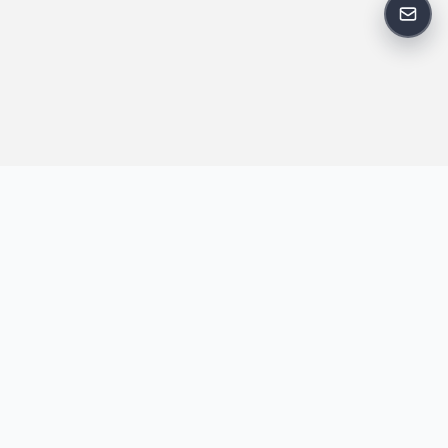
反馈
王明昌博客专注于网站技术、AI 工具、资源分享与开发者笔记，提
供建站经验、实战教程、效率工具推荐和互联网观察内容，方便站
长与开发者持续学习与参考。
跟随我们