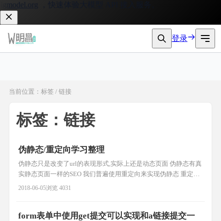
model.org
，快速体验大模型 API 接入服务。
登录
当前位置：标签 / 链接
标签：链接
伪静态/重定向学习整理
伪静态只是改变了url的表现形式,实际上还是动态页面 伪静态有真
实静态页面一样的SEO 我们普遍使用重定向来实现伪静态 重定向
http协议中的3XX(主要有302/303) 例: 1.修改apache配置文件
2018-06-05
浏览 4031
AllowOverride All 2. .htaccess文件 RewriteEngine on RewriteRule
^(.*)\.html$
form表单中使用get提交可以实现和a链接提交一