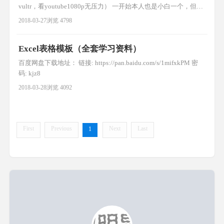
vultr，看youtube1080p无压力） ​​一开始本人也是小白一个，但是
之前用过各种fq方法，都不是很理想，前些天终于开始搭建自己
2018-03-27
浏览 4798
通道，目前用起来还是很爽的。youtube高清视频无压力,尽情玩吃
鸡。下面开始吧。 (最近发现有时新申请的虚拟机ping不通，ssh
Excel表格模板（全套学习资料）
putty无法连接 现象，可
百度网盘下载地址： 链接: https://pan.baidu.com/s/1mifxkPM 密
码: kjz8
2018-03-28
浏览 4092
First
Previous
Next
Last
1