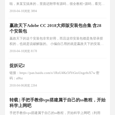
啦，来某宝搞来的，里面还附带有源码，很全教程+源码，看完这
全部教程，你肯定会开发微信小程序了！ 网盘链接:
2018-04-10
浏览 3894
https://pan.baidu.com/s/1xukEBBlLF04O1sfOi71pIw 密码: 5kpy
赢政天下Adobe CC 2018大师版安装包合集 含28
个安装包
嬴政天下的这个安装包非常好用，而且这些安装包都是免登录授
权的，也就是说破解版的。 小编自己用的就是嬴政天下的安装
包，附件包含很多个安装包，朋友们可以挑选自己需要的下载。
2018-04-10
浏览 8178
还有BT链接，朋友们可以复制使用迅雷下载。 集成产品： Adobe
Acrobat DC 2018 x32 2018.009.20044 Adobe After Effects CC 201
捉妖记2
链接：https://pan.baidu.com/s/1RnU4Ke5fYtGtoUngefnX7w 密
码：a9bz
2018-04-06
浏览 2264
转载 | 手把手教你vps搭建属于自己的ss教程，开始
科学上网吧
手把手教你vps搭建属于自己的ss教程，开始科学上网吧（利用