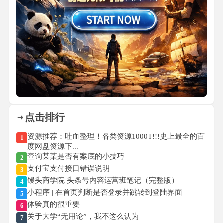
点击排行
资源推荐：吐血整理！各类资源1000T!!!史上最全的百
1
度网盘资源下...
查询某某是否有案底的小技巧
2
支付宝支付接口错误说明
3
馒头商学院 头条号内容运营班笔记（完整版）
4
小程序 | 在首页判断是否登录并跳转到登陆界面
5
体验真的很重要
6
关于大学“无用论”，我不这么认为
7