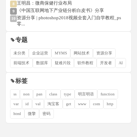
王明昌：微商保健行业布局
8
《中国互联网地下产业链分析白皮书》分享
9
资源分享 | photoshop2018视频全套入门自学教程_ps
10
零...
专题
未分类
企业运营
MYMS
网站技术
资源分享
前端技术
数据库
疑难片段
软件教程
开发者
AI
标签
ss
non
pan
class
type
明言明语
function
var
id
val
淘宝客
get
www
com
http
html
微擎
密码