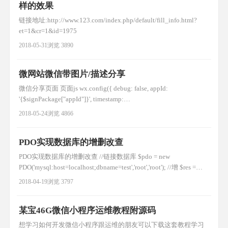
样的效果
链接地址:http://www.123.com/index.php/default/fill_info.html?
et=1&cr=1&id=1975
2018-05-31
浏览 3890
微网站微信带图片/描述分享
微信分享页面 页面js wx.config({ debug: false, appId:
'{$signPackage["appId"]}', timestamp:
'{$signPackage["timestamp"]}', nonceStr:
2018-05-24
浏览 4866
'{$signPackage["nonceStr"]}', signature: '{$signPackage[
PDO实现数据库的增删改查
PDO实现数据库的增删改查 //链接数据库 $pdo = new
PDO('mysql:host=localhost;dbname=test','root','root'); //增 $res =
$pdo->exec("insert into user(name) values('测试1')"); if($res){ echo
2018-04-19
浏览 3797
'添加成功数据ID为：'.$
某宝46G微信小程序运维教程附源码
想学习如何开发微信小程序跟运维的朋友可以下载这套教程学习