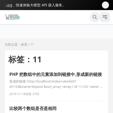
.org
，快速体验大模型 API 接入服务。
当前位置：标签 / 11
标签：11
PHP 把数组中的元素添加到链接中,形成新的链接
形成的链接: http://localhost/index/cate/listt?
id=123&name=dopost $uurl_array =array ( 'id' =>123, 'name' =>
'dopost' ); $now_url =
2019-11-18
浏览 2705
'http://'.$_SERVER['HTTP_HOST'].'/index/cate/listt?'.h
比较两个数组是否是相同