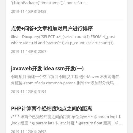
'{$signPackage["timestamp"]}', nonceStr:
'{$signPackage["nonceStr"]}', signature:
2019-11-15
浏览 3438
'{$signPackage["signature"]}', jsApiList:
点赞+问答+文章相加对用户进行排序
$list = Db::query("SELECT u.*, (select count(1) FROM zf_post
where uid=u.id and `status`=1) as p_count, (select count(1)
FROM zf_like where uid=u.id) as l_count, (select count(1) F
2019-11-14
浏览 2867
javaweb开发 idea ssm开发(一)
创建项目 新建一个空白项目 创建父工程 选中Maven 不要勾选任
何框架->com.zf.edu common-parent ￼ 删除src 添加部分代码 ￼ 创
建model子工程 ￼ ￼ 新建一个model 先写字段, 然后按住快捷键生成
2019-11-12
浏览 3194
方法(command+n 选择setting 全选 确定) ￼ 设置数据
(command+n 选择toString 全选
PHP计算两个经纬度地点之间的距离
/** * 求两个已知经纬度之间的距离,单位为米 * * @param lng1 $
,lng2 经度 * @param lat1 $ ,lat2 纬度 * @return float 距离，单
位米 * @author www.Alixixi.com */ function getdistance($lng1,
2019-11-12
浏览 2692