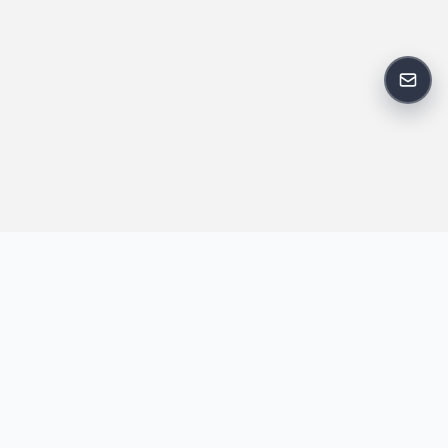
反馈
王明昌博客专注于网站技术、AI 工具、资源分享与开发者笔记，提
供建站经验、实战教程、效率工具推荐和互联网观察内容，方便站
长与开发者持续学习与参考。