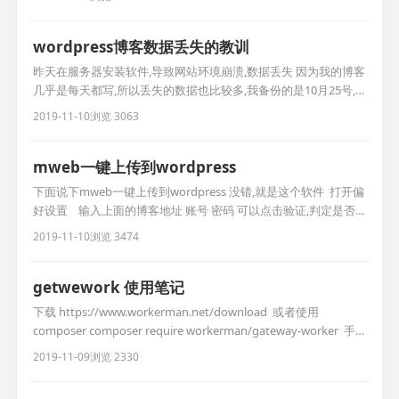
$lat1, $lng2, $lat2) {
wordpress博客数据丢失的教训
昨天在服务器安装软件,导致网站环境崩溃,数据丢失 因为我的博客
几乎是每天都写,所以丢失的数据也比较多,我备份的是10月25号,
所以有15条文章丢失,苦恼啊 好在我平时用mweb写作,一键同步到
2019-11-10
浏览 3063
博客,数据还在,可是要一条条的上传,也是很烦 在这里如果你用
mac 推荐你用mweb写作,md写作方式很爽 对了说明一下mweb
是付费的,我使用的是付费版,不过网上也有
mweb一键上传到wordpress
下面说下mweb一键上传到wordpress 没错,就是这个软件 ￼ 打开偏
好设置 ￼ ￼ ￼ 输入上面的博客地址 账号 密码 可以点击验证,判定是否
正确 之后写篇文章 ￼ ￼ 如果你是md文章,这里要勾选,然后对点击发
2019-11-10
浏览 3474
布即可
getwework 使用笔记
下载 https://www.workerman.net/download ￼ 或者使用
composer composer require workerman/gateway-worker ￼ 手
册: http://doc2.workerman.net/ 使用 将下载的demo移入项目
2019-11-09
浏览 2330
https://www.workerman.net/download/G