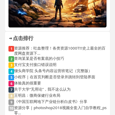
点击排行
资源推荐：吐血整理！各类资源1000T!!!史上最全的百
1
度网盘资源下...
查询某某是否有案底的小技巧
2
支付宝支付接口错误说明
3
馒头商学院 头条号内容运营班笔记（完整版）
4
小程序 | 在首页判断是否登录并跳转到登陆界面
5
体验真的很重要
6
关于大学“无用论”，我不这么认为
7
王明昌：微商保健行业布局
8
《中国互联网地下产业链分析白皮书》分享
9
资源分享 | photoshop2018视频全套入门自学教程_ps
10
零...