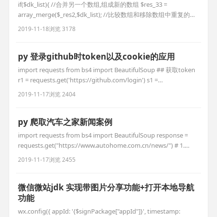
if($dk_list){ //合并另一个数组,组成新的数组 $res_33 =
array_merge($_res2,$dk_list); //比较数组和移除数组中重复的值
进行比较个数 if (count($res_33) ==
2019-11-18
浏览 3178
count(array_unique($res_33))) { //执行如果不相同的操作 } }
py 登录github时token以及cookie的应用
import requests from bs4 import BeautifulSoup ## 获取token
r1 = requests.get('https://github.com/login') s1 =
BeautifulSoup(r1.text,'html.parser') token =
2019-11-17
浏览 2404
s1.find(name='input',attrs
py 爬取汽车之家新闻案例
import requests from bs4 import BeautifulSoup response =
requests.get("https://www.autohome.com.cn/news/") # 1.
content /text 的区别 # print(response.content) # content 拿到
2019-11-17
浏览 2455
的字节 response
微信微站jdk 实现带图片分享功能+打开本地导航
功能
wx.config({ appId: '{$signPackage["appId"]}', timestamp: