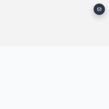
反馈
王明昌博客专注于网站技术、AI 工具、资源分享与开发者笔记，提
供建站经验、实战教程、效率工具推荐和互联网观察内容，方便站
长与开发者持续学习与参考。
跟随我们