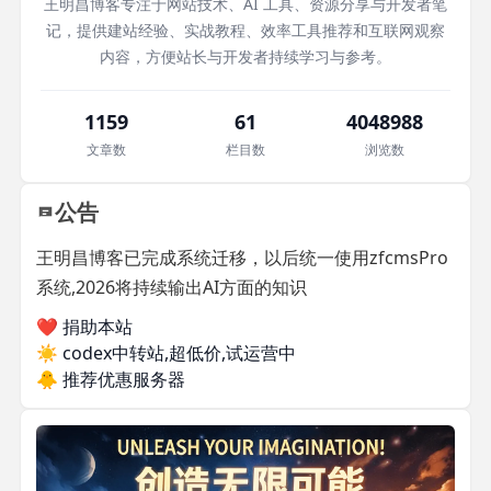
王明昌博客专注于网站技术、AI 工具、资源分享与开发者笔
记，提供建站经验、实战教程、效率工具推荐和互联网观察
内容，方便站长与开发者持续学习与参考。
1159
61
4048988
文章数
栏目数
浏览数
公告
王明昌博客已完成系统迁移，以后统一使用zfcmsPro
系统,2026将持续输出AI方面的知识
❤️ 捐助本站
☀️
codex中转站,超低价,试运营中
🐥
推荐优惠服务器