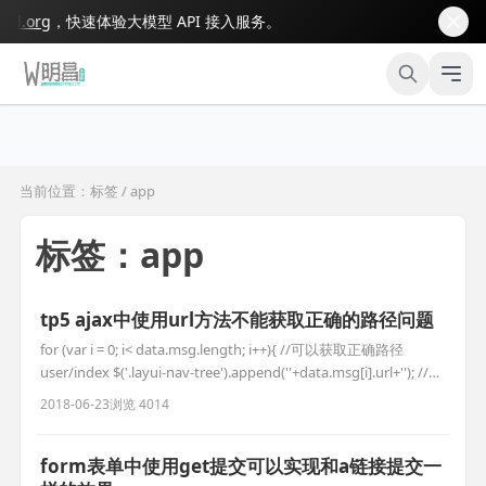
org
，快速体验大模型 API 接入服务。
当前位置：标签 / app
标签：app
tp5 ajax中使用url方法不能获取正确的路径问题
for (var i = 0; i< data.msg.length; i++){ //可以获取正确路径
user/index $('.layui-nav-tree').append(''+data.msg[i].url+''); //获
取的路径是index/user/index,,多出了个index $('.layui-nav-
2018-06-23
浏览 4014
tree').append(
form表单中使用get提交可以实现和a链接提交一