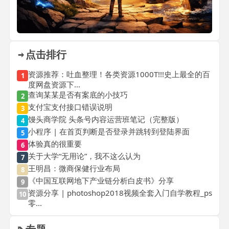
点击排行
资源推荐：吐血整理！各类资源1000T!!!史上最全的百
1
度网盘资源下...
查询某某是否有案底的小技巧
2
支付宝支付接口错误说明
3
馒头商学院 头条号内容运营班笔记（完整版）
4
小程序 | 在首页判断是否登录并跳转到登陆界面
5
体验真的很重要
6
关于大学“无用论”，我不这么认为
7
王明昌：微商保健行业布局
8
《中国互联网地下产业链分析白皮书》分享
9
资源分享 | photoshop2018视频全套入门自学教程_ps
10
零...