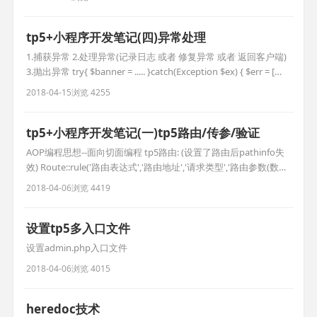
public/images/1,jpg config('配置文件.配置名称'); $a = confi
tp5+小程序开发笔记(四)异常处理
1.捕获异常 2.处理异常(记录日志 或者 修复异常 或者 返回客户端)
3.抛出异常 try{ $banner = ..... }catch(Exception $ex) { $err = [
'error_code=>'10001, 'msg'=>$ex->getMessage() ]; return
2018-04-15
浏览 4255
json($err,400); } 200是正确获得
tp5+小程序开发笔记(一)tp5路由/传参/验证
AOP编程思想--面向切面编程 tp5路由: (设置了路由后pathinfo失
效) Route::rule('路由表达式','路由地址','请求类型','路由参数(数
组)','变量规则(数组)'); 请求类型:get post delete put any(默认所
2018-04-06
浏览 4419
有) use think\Route; Route::rule('test','api/Test
设置tp5多入口文件
设置admin.php入口文件
2018-04-06
浏览 4015
heredoc技术