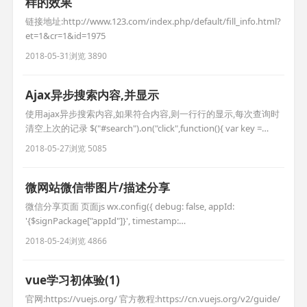
样的效果
链接地址:http://www.123.com/index.php/default/fill_info.html?
et=1&cr=1&id=1975
2018-05-31
浏览 3890
Ajax异步搜索内容,并显示
使用ajax异步搜索内容,如果符合内容,则一行行的显示,每次查询时
清空上次的记录 $("#search").on("click",function(){ var key =
$("#keywords").val(); //异步获取信息 var url = '__URL__/search';
2018-05-27
浏览 5085
var data = {key:key}; $(".search_l
微网站微信带图片/描述分享
微信分享页面 页面js wx.config({ debug: false, appId:
'{$signPackage["appId"]}', timestamp:
'{$signPackage["timestamp"]}', nonceStr:
2018-05-24
浏览 4866
'{$signPackage["nonceStr"]}', signature: '{$signPackage[
vue学习初体验(1)
官网:https://vuejs.org/ 官方教程:https://cn.vuejs.org/v2/guide/