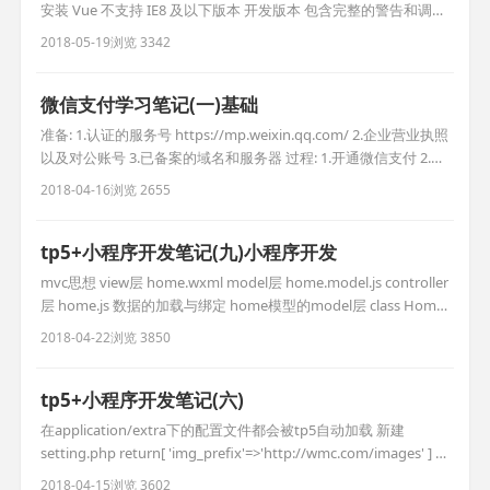
安装 Vue 不支持 IE8 及以下版本 开发版本 包含完整的警告和调试
模式 生产版本 删除了警告，30.90KB min+gzip 第一个vue程序 11
2018-05-19
浏览 3342
{{content}} //显示数据 var app = new Vue({ el:
微信支付学习笔记(一)基础
准备: 1.认证的服务号 https://mp.weixin.qq.com/ 2.企业营业执照
以及对公账号 3.已备案的域名和服务器 过程: 1.开通微信支付 2.开
通商户平台 https://pay.weixin.qq.com 支付: 公众号支付 app支
2018-04-16
浏览 2655
付 扫码支付 https://pay.weixin.qq.com/guide/webbased_pay
tp5+小程序开发笔记(九)小程序开发
mvc思想 view层 home.wxml model层 home.model.js controller
层 home.js 数据的加载与绑定 home模型的model层 class Home{
//构造函数 constructor(){ } getBannerDate(id,callBack){
2018-04-22
浏览 3850
wx.request({ url:'http://www.c
tp5+小程序开发笔记(六)
在application/extra下的配置文件都会被tp5自动加载 新建
setting.php return[ 'img_prefix'=>'http://wmc.com/images' ] 使
用模型的获取器拼接图片路径 tp5中只有public是公开的
2018-04-15
浏览 3602