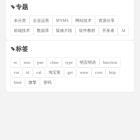
专题
未分类
企业运营
MYMS
网站技术
资源分享
前端技术
数据库
疑难片段
软件教程
开发者
AI
标签
ss
non
pan
class
type
明言明语
function
var
id
val
淘宝客
get
www
com
http
html
微擎
密码