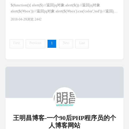
$(function(){ alert($) //返回jq对象 alert($()) //返回jq对象
alert($('#box')) //返回jq对象 alert($('#box').css('color','red')) //返回jq
对象 }); 加载模式 $(document).ready(function(){ }); 简写形式:
2018-04-29
浏览 2442
$(funct
First
Previous
Next
Last
1
王明昌博客-一个90后PHP程序员的个
人博客网站