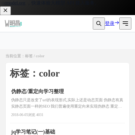
gmodel.org
，快速体验大模型 API 接入服务。
登录
当前位置：标签 / color
标签：color
伪静态/重定向学习整理
伪静态只是改变了url的表现形式,实际上还是动态页面 伪静态有真
实静态页面一样的SEO 我们普遍使用重定向来实现伪静态 重定向
http协议中的3XX(主要有302/303) 例: 1.修改apache配置文件
2018-06-05
浏览 4031
AllowOverride All 2. .htaccess文件 RewriteEngine on RewriteRule
^(.*)\.html$
jq学习笔记(一)基础