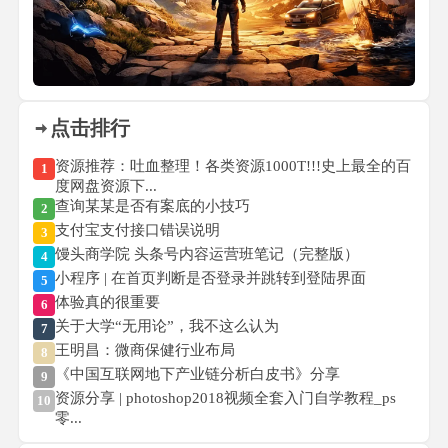
点击排行
资源推荐：吐血整理！各类资源1000T!!!史上最全的百
1
度网盘资源下...
查询某某是否有案底的小技巧
2
支付宝支付接口错误说明
3
馒头商学院 头条号内容运营班笔记（完整版）
4
小程序 | 在首页判断是否登录并跳转到登陆界面
5
体验真的很重要
6
关于大学“无用论”，我不这么认为
7
王明昌：微商保健行业布局
8
《中国互联网地下产业链分析白皮书》分享
9
资源分享 | photoshop2018视频全套入门自学教程_ps
10
零...