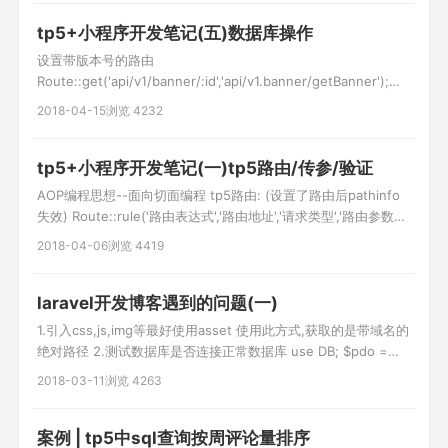
tp5+小程序开发笔记(五)数据库操作
设置带版本号的路由
Route::get('api/v1/banner/:id','api/v1.banner/getBanner');
1.tp5原生sql use think\Db; Db::query("select * from user
2018-04-15
浏览 4232
where id=?",[$id]); 2.查询构建器 Db::table('user')-
>where('id
tp5+小程序开发笔记(一)tp5路由/传参/验证
AOP编程思想--面向切面编程 tp5路由: (设置了路由后pathinfo
失效) Route::rule('路由表达式','路由地址','请求类型','路由参数
(数组)','变量规则(数组)'); 请求类型:get post delete put any(默
2018-04-06
浏览 4419
认所有) use think\Route; Route::rule('test','api/Test
laravel开发博客遇到的问题(一)
1.引入css,js,img等最好使用asset 使用此方式,获取的是带域名的
绝对路径 2.测试数据库是否连接正常数据库 use DB; $pdo =
DB::connection()->getPdo(); dd($pdo); 3.引入第三方类
2018-03-11
浏览 4263
laravel,没有现成的验证码函数,需要引入验证码类 引入:
require_once('resource/co
案例 | tp5中sql查询按周评论量排序