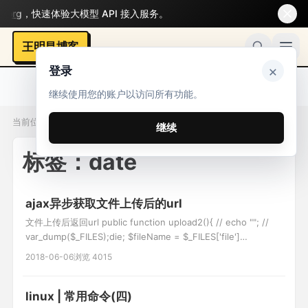
g
，快速体验大模型 API 接入服务。
王明昌博客
×
登录
继续使用您的账户以访问所有功能。
当前位置：标签 / date
继续
标签：date
ajax异步获取文件上传后的url
文件上传后返回url public function upload2(){ // echo ""; //
var_dump($_FILES);die; $fileName = $_FILES['file']
['name'];//文件名 $tmpName = $_FILES['file']['tmp_name'];//
2018-06-06
浏览 4015
临时存放的目录 $fileError =
linux | 常用命令(四)