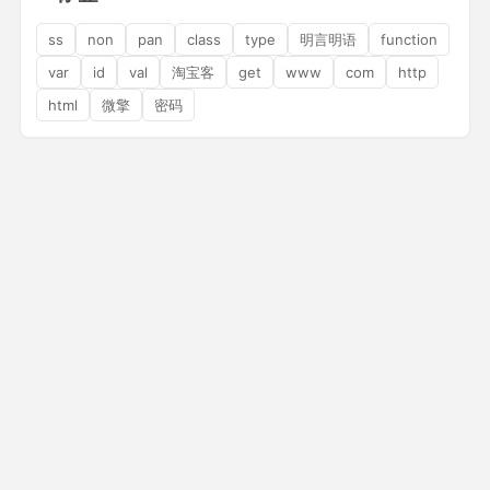
ss
non
pan
class
type
明言明语
function
var
id
val
淘宝客
get
www
com
http
html
微擎
密码