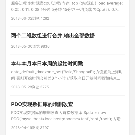
服务进程 实时观察cpu/进程/内存: top (q键退出) load average:
0.05, 0.11, 0.08 1分钟 5分钟 15分钟 平均负载 %Cpu(s): 0.7
us, 1.4 sy, 0.0 ni, 97.8 id, 0.0 wa, 0.0 hi, 0.0 si, 0.0 st 空闲率
2018-06-02
浏览 4282
97.8 id 越大越好 KiB Mem : 3
两个二维数组进行合并,输出全部数据
2018-05-30
浏览 9836
本年本月本日本周的起始时间戳
date_default_timezone_set("Asia/Shanghai"); //设置为上海时
间 否则开始时间会相差8个小时 //获取今日开始时间戳和结束时
间戳
2018-05-28
浏览 3775
$beginToday=mktime(0,0,0,date('m'),date('d'),date('Y'));
$endToday=mktime(0,0,0,date('m'),date
PDO实现数据库的增删改查
PDO实现数据库的增删改查 //链接数据库 $pdo = new
PDO('mysql:host=localhost;dbname=test','root','root'); //增
$res = $pdo->exec("insert into user(name) values('测试
2018-04-19
浏览 3797
1')"); if($res){ echo '添加成功数据ID为：'.$