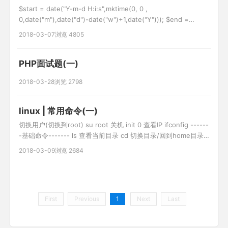
$start = date("Y-m-d H:i:s",mktime(0, 0 ,
0,date("m"),date("d")-date("w")+1,date("Y"))); $end =
date("Y-m-d H:i:s",mktime(23,59,59,date("m"),date("d")-
2018-03-07
浏览 4805
date("w")+7,date("Y"))); // d
PHP面试题(一)
2018-03-28
浏览 2798
linux | 常用命令(一)
切换用户(切换到root) su root 关机 init 0 查看IP ifconfig ------
-基础命令------- ls 查看当前目录 cd 切换目录/回到home目录
cd - 切换最近使用的两次目录 pwd 查看当前路径 ctrl+c 强制中
2018-03-09
浏览 2684
断 clear 清空当前屏幕 init 0 关机 init 6 重启 新增用户 useradd
u
First
Previous
1
Next
Last