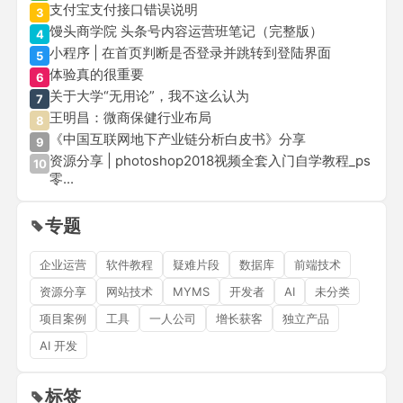
支付宝支付接口错误说明
3
馒头商学院 头条号内容运营班笔记（完整版）
4
小程序 | 在首页判断是否登录并跳转到登陆界面
5
体验真的很重要
6
关于大学“无用论”，我不这么认为
7
王明昌：微商保健行业布局
8
《中国互联网地下产业链分析白皮书》分享
9
资源分享 | photoshop2018视频全套入门自学教程_ps
10
零...
专题
企业运营
软件教程
疑难片段
数据库
前端技术
资源分享
网站技术
MYMS
开发者
AI
未分类
项目案例
工具
一人公司
增长获客
独立产品
AI 开发
标签