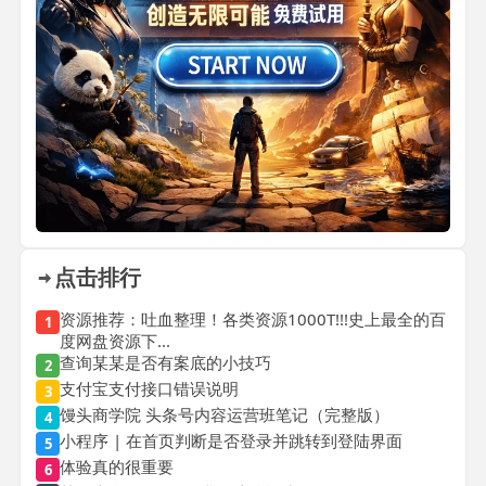
点击排行
资源推荐：吐血整理！各类资源1000T!!!史上最全的百
1
度网盘资源下...
查询某某是否有案底的小技巧
2
支付宝支付接口错误说明
3
馒头商学院 头条号内容运营班笔记（完整版）
4
小程序 | 在首页判断是否登录并跳转到登陆界面
5
体验真的很重要
6