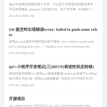
在git中如果想忽略掉某个文件，不让这个文件提交到版本库中，
可以使用修改 .gitignore 文件的方法。这个文件每一行保存了一个
匹配的规则例如： # 此为注释 – 将被 Git 忽略 *.a # 忽略所有 .a 结
2018-09-07
浏览 3342
尾的文件 !lib.a # 但 lib.a 除外 /TODO # 仅仅忽略项目根目录下的
TODO 文件，不包括 subdir/TODO bu
Git 提交时出现错误error: failed to push some refs
to
使用git push提交代码时提示如下错误: error: failed to push some
refs to '
git@github.com
:....." Updates were rejected because the
remote contains work that you do not have locally. This is usuall
2018-09-07
浏览 3028
tp5+小程序开发笔记(三)REST(表述性状态转移)
表述性状态转移rest,使用json来描述数据 restful api是基于rest的api
设计理论 特点:轻 / 使用json描述数据 / 无状态 HTTP动词 POST:创
建 PUT:更新 GET:查新 DELETE:删除 状态码: 404资源没找到 400
2018-04-15
浏览 2431
参数错误 200查询操作执行成功 201创建资源成功 202更新成功
401未授权 403当前资源
开源项目
.pro_name a{color: #4183c4;}.osc_git_title{background-color: