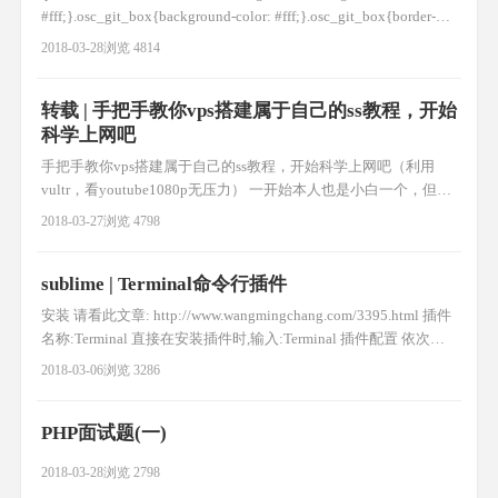
#fff;}.osc_git_box{background-color: #fff;}.osc_git_box{border-
color: #E3E9ED;}.osc_git_info{color: #666;}.osc_git_mai
2018-03-28
浏览 4814
转载 | 手把手教你vps搭建属于自己的ss教程，开始
科学上网吧
手把手教你vps搭建属于自己的ss教程，开始科学上网吧（利用
vultr，看youtube1080p无压力） ​​一开始本人也是小白一个，但是
之前用过各种fq方法，都不是很理想，前些天终于开始搭建自己
2018-03-27
浏览 4798
通道，目前用起来还是很爽的。youtube高清视频无压力,尽情玩吃
鸡。下面开始吧。 (最近发现有时新申请的虚拟机ping不通，ssh
sublime | Terminal命令行插件
putty无法连接 现象，可
安装 请看此文章: http://www.wangmingchang.com/3395.html 插件
名称:Terminal 直接在安装插件时,输入:Terminal 插件配置 依次打
开: Preference----package settings----terminal----settings-user 在打开
2018-03-06
浏览 3286
的文件中输入如下代码保存 { "termin
PHP面试题(一)
2018-03-28
浏览 2798