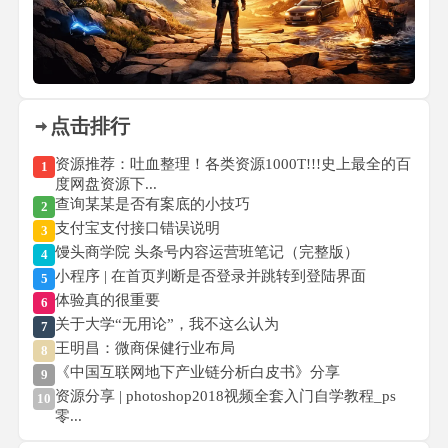
点击排行
资源推荐：吐血整理！各类资源1000T!!!史上最全的百
1
度网盘资源下...
查询某某是否有案底的小技巧
2
支付宝支付接口错误说明
3
馒头商学院 头条号内容运营班笔记（完整版）
4
小程序 | 在首页判断是否登录并跳转到登陆界面
5
体验真的很重要
6
关于大学“无用论”，我不这么认为
7
王明昌：微商保健行业布局
8
《中国互联网地下产业链分析白皮书》分享
9
资源分享 | photoshop2018视频全套入门自学教程_ps
10
零...