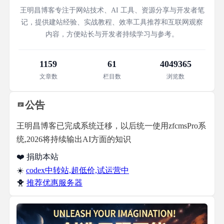
王明昌博客专注于网站技术、AI 工具、资源分享与开发者笔
记，提供建站经验、实战教程、效率工具推荐和互联网观察
内容，方便站长与开发者持续学习与参考。
1159
61
4049365
文章数
栏目数
浏览数
公告
王明昌博客已完成系统迁移，以后统一使用zfcmsPro系
统,2026将持续输出AI方面的知识
❤️ 捐助本站
☀️
codex中转站,超低价,试运营中
🐥
推荐优惠服务器