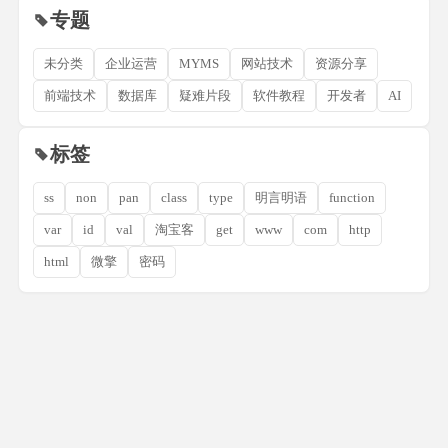
专题
未分类
企业运营
MYMS
网站技术
资源分享
前端技术
数据库
疑难片段
软件教程
开发者
AI
标签
ss
non
pan
class
type
明言明语
function
var
id
val
淘宝客
get
www
com
http
html
微擎
密码