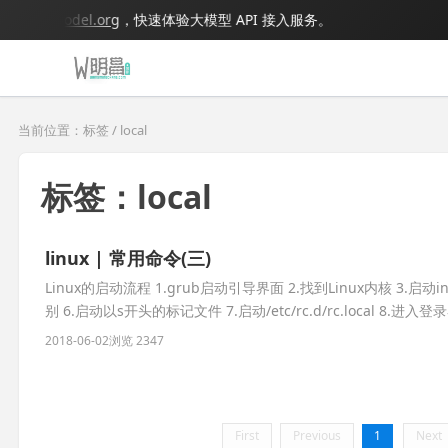
.bigmodel.org
，快速体验大模型 API 接入服务。
当前位置：标签 / local
标签：local
linux | 常用命令(三)
Linux的启动流程 1.grub启动引导界面 2.找到Linux内核 3.启动init程
别 6.启动以s开头的标记文件 7.启动/etc/rc.d/rc.local 8.进入登
2018-06-02
浏览 2347
First
Previous
1
Next