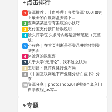
点击排行
资源推荐：吐血整理！各类资源1000T!!!史
1
上最全的百度网盘资源下...
查询某某是否有案底的小技巧
2
支付宝支付接口错误说明
3
馒头商学院 头条号内容运营班笔记（完整
4
版）
小程序 | 在首页判断是否登录并跳转到登
5
陆界面
体验真的很重要
6
关于大学“无用论”，我不这么认为
7
王明昌：微商保健行业布局
8
《中国互联网地下产业链分析白皮书》分
9
享
资源分享 | photoshop2018视频全套入门
10
自学教程_ps零...
专题