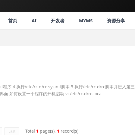
首页
AI
开发者
MYMS
资源分享
序 4.执行/etc/rc.d/rc.sysinit脚本 5.执行/etc/rc.d/rc脚本并进入第
录界面 如何设置一个程序的开机启动 vi /etc/rc.d/rc.loca
Total
1
page(s),
1
record(s)
Last