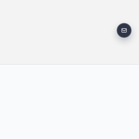
反馈邮
政策
友情链接
IT老李
中国博客联盟
卢松松博客