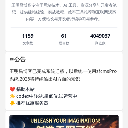
王明昌博客专注于网站技术、AI 工具、资源分享与开发者笔
记，提供建站经验、实战教程、效率工具推荐和互联网观察
内容，方便站长与开发者持续学习与参考。
1159
61
4049037
文章数
栏目数
浏览数
公告
王明昌博客已完成系统迁移，以后统一使用zfcmsPro
系统,2026将持续输出AI方面的知识
❤️ 捐助本站
☀️
codex中转站,超低价,试运营中
🐥
推荐优惠服务器