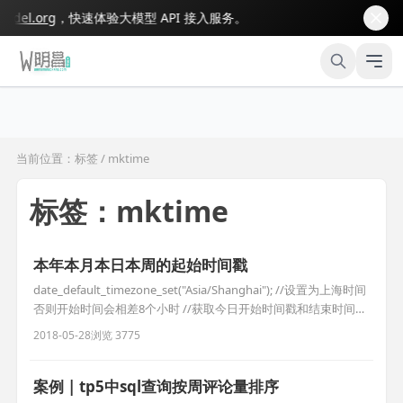
el.org
，快速体验大模型 API 接入服务。
当前位置：标签 / mktime
标签：mktime
本年本月本日本周的起始时间戳
date_default_timezone_set("Asia/Shanghai"); //设置为上海时间
否则开始时间会相差8个小时 //获取今日开始时间戳和结束时间戳
$beginToday=mktime(0,0,0,date('m'),date('d'),date('Y'));
2018-05-28
浏览 3775
$endToday=mktime(0,0,0,date('m'),date
案例 | tp5中sql查询按周评论量排序