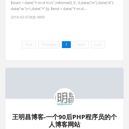
$start = date("Y-m-d H:i:s",mktime(0, 0 , 0,date("m"),date("d")-
date("w")+1,date("Y"))); $end = date("Y-m-d
H:i:s",mktime(23,59,59,date("m"),date("d")-
2018-03-07
浏览 4805
date("w")+7,date("Y"))); // d
First
Previous
1
Next
Last
王明昌博客-一个90后PHP程序员的个
人博客网站