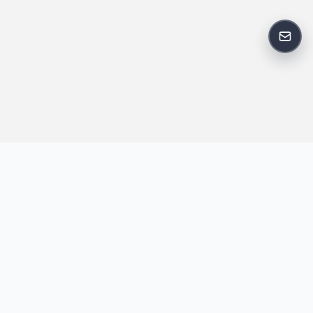
反馈
王明昌博客专注于网站技术、AI 工具、资源分享与开发者笔记，提
供建站经验、实战教程、效率工具推荐和互联网观察内容，方便站
长与开发者持续学习与参考。
跟随我们