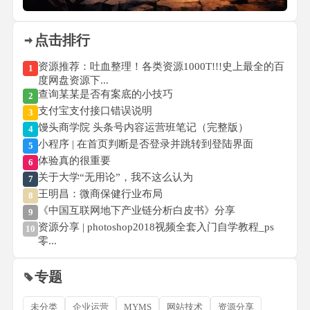
点击排行
资源推荐：吐血整理！各类资源1000T!!!史上最全的百
1
度网盘资源下...
查询某某是否有案底的小技巧
2
支付宝支付接口错误说明
3
馒头商学院 头条号内容运营班笔记（完整版）
4
小程序 | 在首页判断是否登录并跳转到登陆界面
5
体验真的很重要
6
关于大学“无用论”，我不这么认为
7
王明昌：微商保健行业布局
8
《中国互联网地下产业链分析白皮书》分享
9
资源分享 | photoshop2018视频全套入门自学教程_ps
10
零...
专题
未分类
企业运营
MYMS
网站技术
资源分享