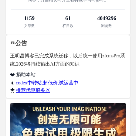
内容，方便站长与开发者持续学习与参考。
1159
61
4049296
文章数
栏目数
浏览数
公告
王明昌博客已完成系统迁移，以后统一使用zfcmsPro系
统,2026将持续输出AI方面的知识
❤️ 捐助本站
☀️
codex中转站,超低价,试运营中
🐥
推荐优惠服务器