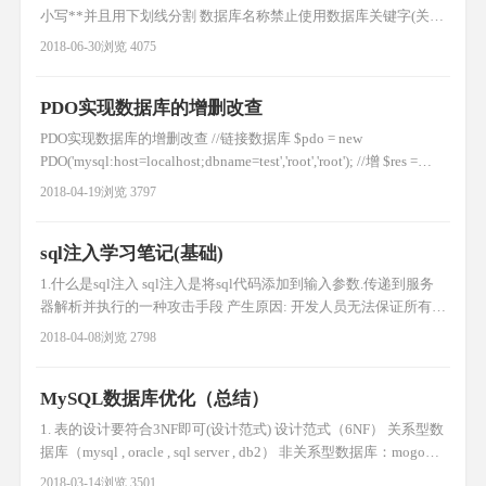
小写**并且用下划线分割 数据库名称禁止使用数据库关键字(关键
字需要使用反向单引号区分) 数据库命名最好见名知意,最好不要超
2018-06-30
浏览 4075
32字符 临时表以tmp为前缀,并以日期为后缀 备份表以bak为前缀,
并以日期为后缀,方便识别 所有存储相同数据的列名和列类型必须
PDO实现数据库的增删改查
一致 所有表最好使用Innodb存储引擎
PDO实现数据库的增删改查 //链接数据库 $pdo = new
PDO('mysql:host=localhost;dbname=test','root','root'); //增 $res =
$pdo->exec("insert into user(name) values('测试1')"); if($res){ echo
2018-04-19
浏览 3797
'添加成功数据ID为：'.$
sql注入学习笔记(基础)
1.什么是sql注入 sql注入是将sql代码添加到输入参数.传递到服务
器解析并执行的一种攻击手段 产生原因: 开发人员无法保证所有代
码都进行过滤 攻击者发送给服务器的经过构造的可执行的sql语句
2018-04-08
浏览 2798
数据库未做相对应的安全配置 2.寻找sql注入漏洞 逻辑推理法: 1.识
别web应用中的所有输入点(get/post/http头信息) get: a.php?id
MySQL数据库优化（总结）
1. 表的设计要符合3NF即可(设计范式) 设计范式（6NF） 关系型数
据库（mysql , oracle , sql server , db2） 非关系型数据库：mogoDB
, Redis 一般情况下，数据库表要遵循3NF 1NF：只要是关系型数
2018-03-14
浏览 3501