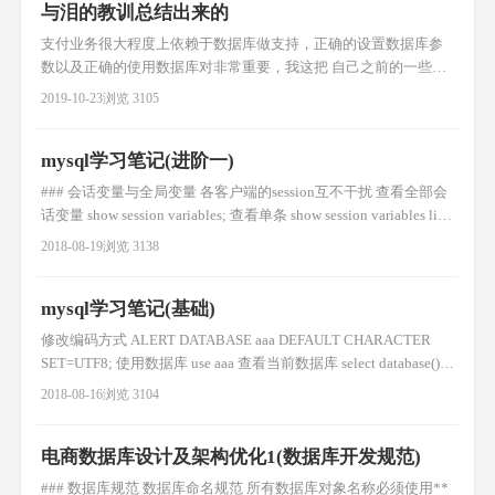
与泪的教训总结出来的
支付业务很大程度上依赖于数据库做支持，正确的设置数据库参
数以及正确的使用数据库对非常重要，我这把 自己之前的一些心
得贴出来，抛砖引玉，大家可以把自己的一些心得分享出来供大
2019-10-23
浏览 3105
家参考学习。 一.数据库配置 1. innodb_flush_log_at_trx_commit,
这个对支付业务来说是关键性的设置之一，可选的参数值有0,1,2,
mysql学习笔记(进阶一)
支付需要设置成1. 2.
### 会话变量与全局变量 各客户端的session互不干扰 查看全部会
话变量 show session variables; 查看单条 show session variables like
'auto%'; 更改会话变量 set 变量名 = '值' set @@session.变量名='值'
2018-08-19
浏览 3138
全局变量 全部 show global variables;
mysql学习笔记(基础)
修改编码方式 ALERT DATABASE aaa DEFAULT CHARACTER
SET=UTF8; 使用数据库 use aaa 查看当前数据库 select database()
删除数据库 drop database aaa in / not in select *from u where id
2018-08-16
浏览 3104
in(1,2,4,5) like / not lik
电商数据库设计及架构优化1(数据库开发规范)
### 数据库规范 数据库命名规范 所有数据库对象名称必须使用**