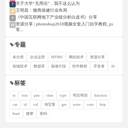
关于大学“无用论”，我不这么认为
7
王明昌：微商保健行业布局
8
《中国互联网地下产业链分析白皮书》分享
9
资源分享 | photoshop2018视频全套入门自学教程_ps
10
零...
专题
未分类
企业运营
MYMS
网站技术
资源分享
前端技术
数据库
疑难片段
软件教程
开发者
AI
标签
ss
non
pan
class
type
明言明语
function
var
id
val
淘宝客
get
www
com
http
html
微擎
密码