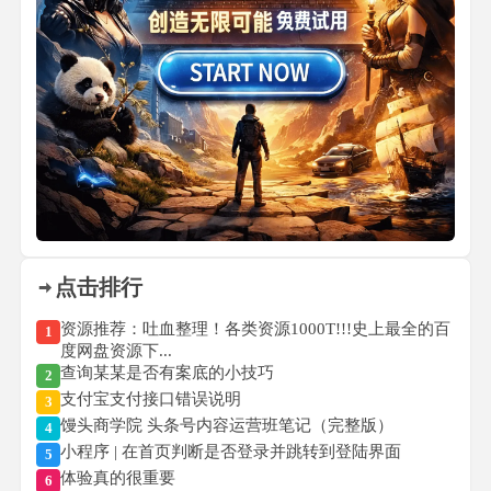
点击排行
资源推荐：吐血整理！各类资源1000T!!!史上最全的百
1
度网盘资源下...
查询某某是否有案底的小技巧
2
支付宝支付接口错误说明
3
馒头商学院 头条号内容运营班笔记（完整版）
4
小程序 | 在首页判断是否登录并跳转到登陆界面
5
体验真的很重要
6