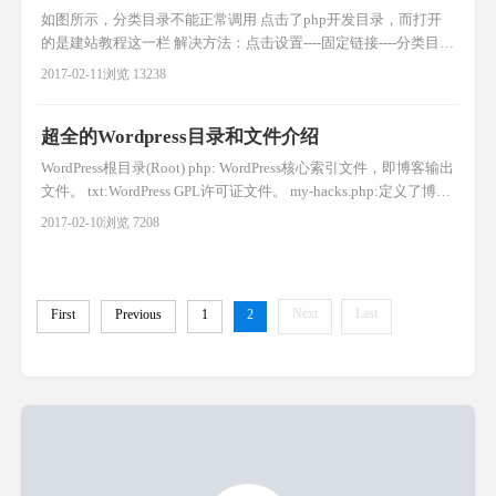
如图所示，分类目录不能正常调用 点击了php开发目录，而打开
的是建站教程这一栏 解决方法：点击设置----固定链接----分类目录
前缀----输入%category% 保存，之后刷新一下就解决了
2017-02-11
浏览 13238
超全的Wordpress目录和文件介绍
WordPress根目录(Root) php: WordPress核心索引文件，即博客输出
文件。 txt:WordPress GPL许可证文件。 my-hacks.php:定义了博客
输出之前处理的追加程序。默认安装中并没有这个文件，但如果
2017-02-10
浏览 7208
存在，它就会被管理页面引用。 html: WordPress安装导言。 wp-
atom.php:输出Atom信息聚合内容。
Next
Last
First
Previous
1
2