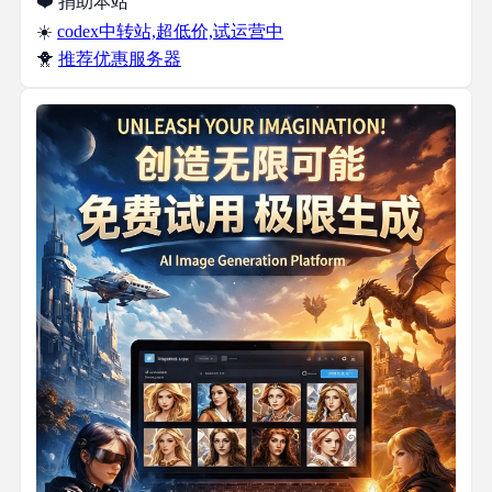
❤️ 捐助本站
☀️
codex中转站,超低价,试运营中
🐥
推荐优惠服务器