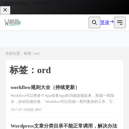
igmodel.org
，快速体验大模型 API 接入服务。
登录
当前位置：标签 / ord
标签：ord
workflow规则大全（持续更新）
Workflow可以将多个App或者App的功能连接起来，形成一组指
令，自动完成任务。 Workflow可以完成一系列复杂的工作，它通
常需要用户打开若干个应用，然后只要按下一个按键即可将工作
2017-07-10
浏览 4803
自动完成。 例如，假如用户想让某个人知道自己迟到了，只要使
用“迟到”工作流即可自动找到自己的下一个约会，然后计算出路
Wordpress文章分类目录不能正常调用，解决办法
上需要的时间，编写一条文本消息并发送给约会对象。 要实