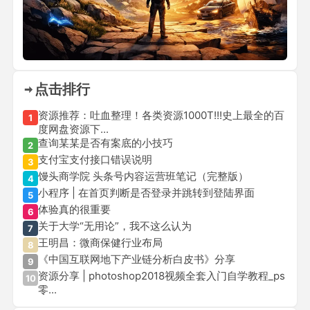
点击排行
资源推荐：吐血整理！各类资源1000T!!!史上最全的百
1
度网盘资源下...
查询某某是否有案底的小技巧
2
支付宝支付接口错误说明
3
馒头商学院 头条号内容运营班笔记（完整版）
4
小程序 | 在首页判断是否登录并跳转到登陆界面
5
体验真的很重要
6
关于大学“无用论”，我不这么认为
7
王明昌：微商保健行业布局
8
《中国互联网地下产业链分析白皮书》分享
9
资源分享 | photoshop2018视频全套入门自学教程_ps
10
零...