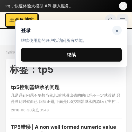
rg
，快速体验大模型 API 接入服务。
王明昌博客
×
登录
继续使用您的账户以访问所有功能。
当前位置：标签 / tp5
继续
标签：tp5
tp5控制器继承的问题
凡是遇到问题不要想当然,以前就没出错的的代码不一定就没错,只
是没到时候而已 回归正题,下面是tp5控制器继承的源码 //主控制
器
2018-06-30
浏览 3548
TP5错误 | A non well formed numeric value