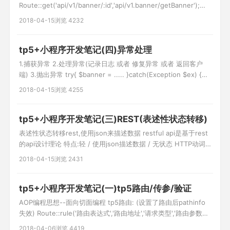
Route::get('api/v1/banner/:id','api/v1.banner/getBanner');
1.tp5原生sql use think\Db; Db::query("select * from user
2018-04-15
浏览 4232
where id=?",[$id]); 2.查询构建器 Db::table('user')-
>where('id
tp5+小程序开发笔记(四)异常处理
1.捕获异常 2.处理异常(记录日志 或者 修复异常 或者 返回客户
端) 3.抛出异常 try{ $banner = ..... }catch(Exception $ex) {
$err = [ 'error_code=>'10001, 'msg'=>$ex->getMessage() ];
2018-04-15
浏览 4255
return json($err,400); } 200是正确获得
tp5+小程序开发笔记(三)REST(表述性状态转移)
表述性状态转移rest,使用json来描述数据 restful api是基于rest
的api设计理论 特点:轻 / 使用json描述数据 / 无状态 HTTP动词
POST:创建 PUT:更新 GET:查新 DELETE:删除 状态码: 404资源
2018-04-15
浏览 2431
没找到 400参数错误 200查询操作执行成功 201创建资源成功
202更新成功 401未授权 403当前资源
tp5+小程序开发笔记(一)tp5路由/传参/验证
AOP编程思想--面向切面编程 tp5路由: (设置了路由后pathinfo
失效) Route::rule('路由表达式','路由地址','请求类型','路由参数
(数组)','变量规则(数组)'); 请求类型:get post delete put any(默
2018-04-06
浏览 4419