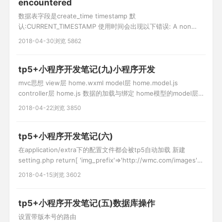
encountered
数据表字段是create_time timestamp 默
认:CURRENT_TIMESTAMP 使用时间会出现以下错误: A non
well formed numeric value encountered 这是因为tp5框架会
2018-04-30
浏览 5862
自动转换时间 解决方案如下: class powerModel extends
Model { protected $pk =
tp5+小程序开发笔记(九)小程序开发
mvc思想 view层 home.wxml model层 home.model.js
controller层 home.js 数据的加载与绑定 home模型的model层
class Home{ //构造函数 constructor(){ }
2018-04-22
浏览 3850
getBannerDate(id,callBack){ wx.request({ url:'http://www.c
tp5+小程序开发笔记(六)
在application/extra下的配置文件都会被tp5自动加载 新建
setting.php return[ 'img_prefix'=>'http://wmc.com/images' ]
使用模型的获取器拼接图片路径 tp5中只有public是公开的
2018-04-15
浏览 3602
public/images/1,jpg config('配置文件.配置名称'); $a = confi
tp5+小程序开发笔记(五)数据库操作
设置带版本号的路由