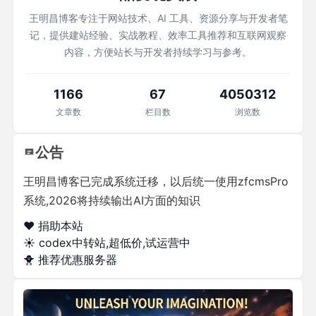
王明昌博客专注于网站技术、AI 工具、资源分享与开发者笔
记，提供建站经验、实战教程、效率工具推荐和互联网观察
内容，方便站长与开发者持续学习与参考。
1166
67
4050312
文章数
栏目数
浏览数
公告
王明昌博客已完成系统迁移，以后统一使用zfcmsPro
系统,2026将持续输出AI方面的知识
❤️ 捐助本站
☀️
codex中转站,超低价,试运营中
🐥
推荐优惠服务器