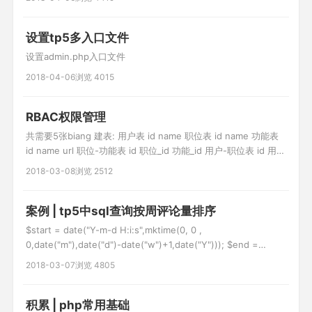
认所有) use think\Route; Route::rule('test','api/Test
设置tp5多入口文件
设置admin.php入口文件
2018-04-06
浏览 4015
RBAC权限管理
共需要5张biang 建表: 用户表 id name 职位表 id name 功能表
id name url 职位-功能表 id 职位_id 功能_id 用户-职位表 id 用户
_id 职位_id 实现功能: 通过用户的id从而找到用户所能使用的功能
2018-03-08
浏览 2512
用户id-->功能url 附注: 第三方类
库:https://packagist.org/packages/
案例 | tp5中sql查询按周评论量排序
$start = date("Y-m-d H:i:s",mktime(0, 0 ,
0,date("m"),date("d")-date("w")+1,date("Y"))); $end =
date("Y-m-d H:i:s",mktime(23,59,59,date("m"),date("d")-
2018-03-07
浏览 4805
date("w")+7,date("Y"))); // d
积累 | php常用基础