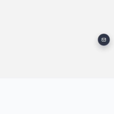
反馈
王明昌博客专注于网站技术、AI 工具、资源分享与开发者笔记，提