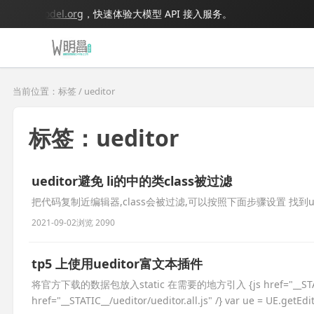
.bigmodel.org
，快速体验大模型 API 接入服务。
当前位置：标签 / ueditor
标签：ueditor
ueditor避免 li的中的类class被过滤
把代码复制近编辑器,class会被过滤,可以按照下面步骤设置 找到ued
2021-09-02
浏览 2090
tp5 上使用ueditor富文本插件
将官方下载的数据包放入static 在需要的地方引入 {js href="__STATIC__/ue
href="__STATIC__/ueditor/ueditor.all.js" /} var ue = UE.getEdit