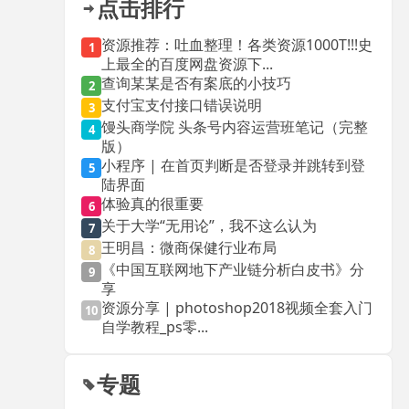
点击排行
资源推荐：吐血整理！各类资源1000T!!!史
1
上最全的百度网盘资源下...
查询某某是否有案底的小技巧
2
支付宝支付接口错误说明
3
馒头商学院 头条号内容运营班笔记（完整
4
版）
小程序 | 在首页判断是否登录并跳转到登
5
陆界面
体验真的很重要
6
关于大学“无用论”，我不这么认为
7
王明昌：微商保健行业布局
8
《中国互联网地下产业链分析白皮书》分
9
享
资源分享 | photoshop2018视频全套入门
10
自学教程_ps零...
专题