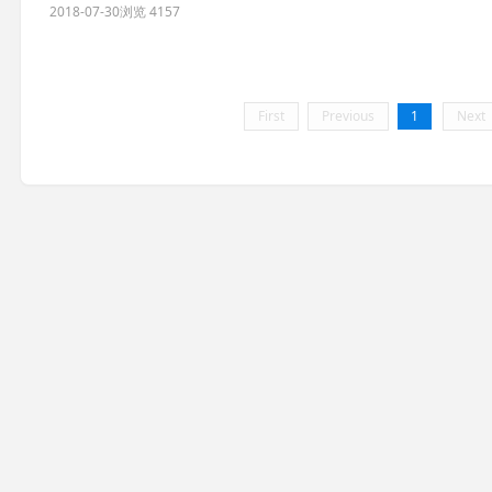
2018-07-30
浏览 4157
First
Previous
1
Next