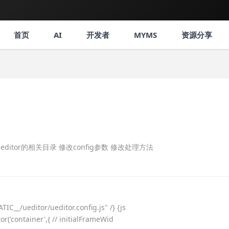
首页
AI
开发者
MYMS
资源分享
itor的相关目录 修改config参数 修改处理方法
ditor/ueditor.config.js" /} {js
or('container',{ // initialFrameWid