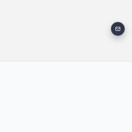
反馈邮
政策
友情链接
IT老李
中国博客联盟
卢松松博客