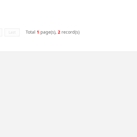
Total
1
page(s),
2
record(s)
Last