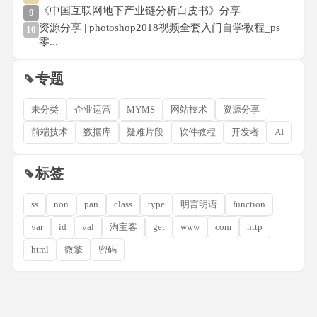
《中国互联网地下产业链分析白皮书》分享
9
资源分享 | photoshop2018视频全套入门自学教程_ps
10
零...
专题
未分类
企业运营
MYMS
网站技术
资源分享
前端技术
数据库
疑难片段
软件教程
开发者
AI
标签
ss
non
pan
class
type
明言明语
function
var
id
val
淘宝客
get
www
com
http
html
微擎
密码