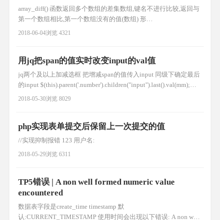
array_diff() 函数返回多个数组的差集数组,键名不进行比较,返回与
第一个数组相比,第一个数组没有的值(数组) 形
式:array_diff(array1,array2,array3...); 例子:
2018-06-04
浏览 4321
$a1=array("a"=>"red","b"=>"green","c"=>"blue","d"=>"yellow");
$a2=array("e"=
用jq把span的值实时改变input的val值
jq两个及以上加减选框 把增减span的值传入input 同级下确定最后
的input $(this).parent('.number').children("input").last().val(mm);
//html 儿童价 1 ￥50 成人价 1 ￥100 //jq $(".ticket_species_3
2018-05-30
浏览 8029
.number .jian").on("cli
php实现表单提交后保留上一次提交的值
//实现抑制报错 123 用户名:
2018-05-29
浏览 6311
TP5错误 | A non well formed numeric value
encountered
数据表字段是create_time timestamp 默
认:CURRENT_TIMESTAMP 使用时间会出现以下错误: A non well