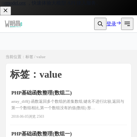
gmodel.org
，快速体验大模型 API 接入服务。
登录
当前位置：标签 / value
标签：value
PHP基础函数整理(数组二)
array_diff() 函数返回多个数组的差集数组,键名不进行比较,返回与
第一个数组相比,第一个数组没有的值(数组) 形
式:array_diff(array1,array2,array3...); 例子:
2018-06-05
浏览 2503
$a1=array("a"=>"red","b"=>"green","c"=>"blue","d"=>"yellow");
$a2=array("e"=
PHP基础函数整理(数组一)