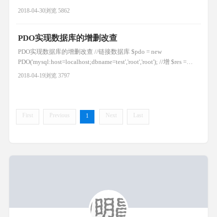
formed numeric value encountered 这是因为tp5框架会自动转换时
2018-04-30
浏览 5862
间 解决方案如下: class powerModel extends Model { protected $pk
=
PDO实现数据库的增删改查
PDO实现数据库的增删改查 //链接数据库 $pdo = new
PDO('mysql:host=localhost;dbname=test','root','root'); //增 $res =
$pdo->exec("insert into user(name) values('测试1')"); if($res){ echo
2018-04-19
浏览 3797
'添加成功数据ID为：'.$
First
Previous
Next
Last
1