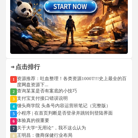
点击排行
资源推荐：吐血整理！各类资源1000T!!!史上最全的百
1
度网盘资源下...
查询某某是否有案底的小技巧
2
支付宝支付接口错误说明
3
馒头商学院 头条号内容运营班笔记（完整版）
4
小程序 | 在首页判断是否登录并跳转到登陆界面
5
体验真的很重要
6
关于大学“无用论”，我不这么认为
7
王明昌：微商保健行业布局
8