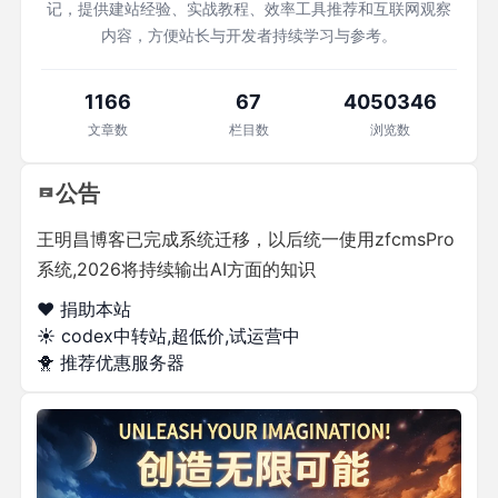
记，提供建站经验、实战教程、效率工具推荐和互联网观察
内容，方便站长与开发者持续学习与参考。
1166
67
4050346
文章数
栏目数
浏览数
公告
王明昌博客已完成系统迁移，以后统一使用zfcmsPro
系统,2026将持续输出AI方面的知识
❤️ 捐助本站
☀️
codex中转站,超低价,试运营中
🐥
推荐优惠服务器