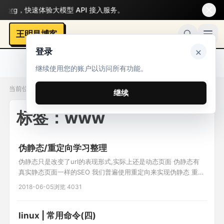
rg
，快速体验大模型 API 接入服务。
王明昌博客
×
登录
继续使用您的账户以访问所有功能。
当前位置：标签 / www
继续
标签：www
伪静态/重定向学习整理
伪静态只是改变了url的表现形式,实际上还是动态页面 伪静态有
真实静态页面一样的SEO 我们普遍使用重定向来实现伪静态 重定
向 http协议中的3XX(主要有302/303) 例: 1.修改apache配置文
2018-06-05
浏览 4031
件 AllowOverride All 2. .htaccess文件 RewriteEngine on
RewriteRule ^(.*)\.html$
linux | 常用命令(四)