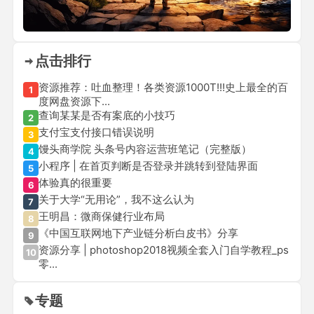
点击排行
资源推荐：吐血整理！各类资源1000T!!!史上最全的百
1
度网盘资源下...
查询某某是否有案底的小技巧
2
支付宝支付接口错误说明
3
馒头商学院 头条号内容运营班笔记（完整版）
4
小程序 | 在首页判断是否登录并跳转到登陆界面
5
体验真的很重要
6
关于大学“无用论”，我不这么认为
7
王明昌：微商保健行业布局
8
《中国互联网地下产业链分析白皮书》分享
9
资源分享 | photoshop2018视频全套入门自学教程_ps
10
零...
专题