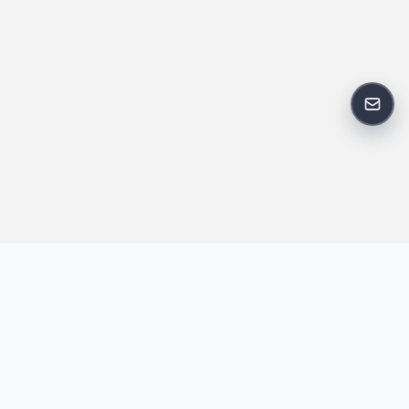
反馈
王明昌博客专注于网站技术、AI 工具、资源分享与开发者笔记，提
供建站经验、实战教程、效率工具推荐和互联网观察内容，方便站