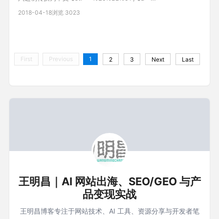
urldecode($str); var_dump($a); //string(3) "黑" 中文转换为十
2018-04-18
浏览 3023
六进制 $b = urlencode('星期二'); var_dump($b);
//%E6%98%9F%E6
First
Previous
1
2
3
Next
Last
王明昌｜AI 网站出海、SEO/GEO 与产
品变现实战
王明昌博客专注于网站技术、AI 工具、资源分享与开发者笔