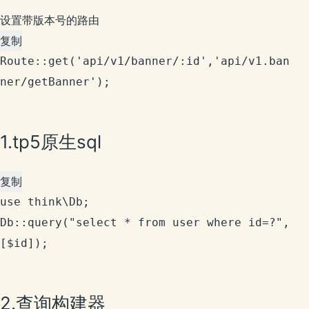
设置带版本号的路由
复制
Route::get('api/v1/banner/:id','api/v1.ban
ner/getBanner');
1.tp5原生sql
复制
use think\Db;

Db::query("select * from user where id=?",
[$id]);
2.查询构建器