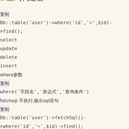
复制
Db::table('user')->where('id','=',$id)-
>find();

select

update

delete

insert
where参数
复制
where('字段名','表达式','查询条件')
fetchsql 不执行,输出sql语句
复制
Db::table('user')->fetchSql()-
>where('id','=',$id)->find();