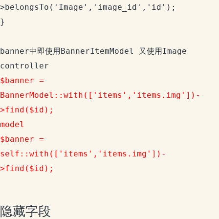
>belongsTo('Image','image_id','id'); 

}

banner中即使用BannerItemModel 又使用Image

$banner = 
BannerModel::with(['items','items.img'])-
>find($id);

model

$banner = 
self::with(['items','items.img'])-
隐藏字段