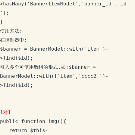
>hasMany('BannerItemModel','banner_id','id
');

}

使用方法:

在控制器中:

$banner = BannerModel::with('item')-
>find($id);

引入多个可使用数组的形式,如:$banner = 
BannerModel::with(['item','cccc2'])-
>find($id);

1对1
public function img(){ 

   return $this-