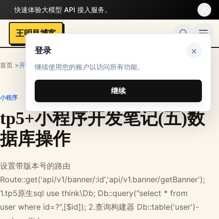
快速体验大模型 API 接入服务。
王明昌博客
×
登录
首页 >
开发者
>
网站框架
>
小程序
继续使用您的账户以访问所有功能。
继续
小程序
tp5+小程序开发笔记(五)数
据库操作
设置带版本号的路由
Route::get('api/v1/banner/:id','api/v1.banner/getBanner');
1.tp5原生sql use think\Db; Db::query("select * from
user where id=?",[$id]); 2.查询构建器 Db::table('user')-